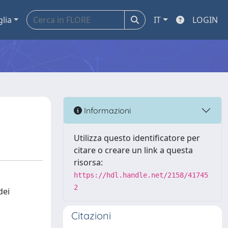
glia
IT
LOGIN
Informazioni
Utilizza questo identificatore per
citare o creare un link a questa
risorsa:
https://hdl.handle.net/2158/41745
2
dei
Citazioni