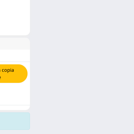
 copia
e