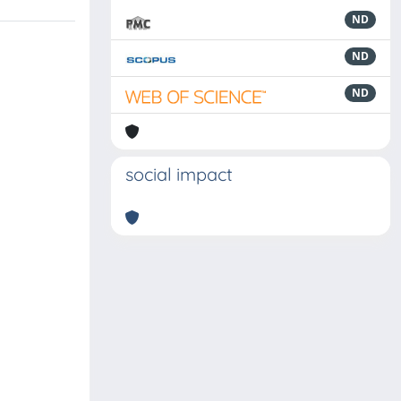
ND
ND
ND
social impact