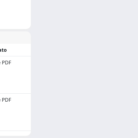
ato
 PDF
 PDF