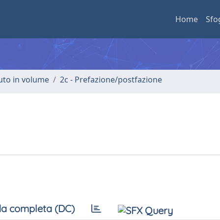
Home
Sfo
buto in volume
2c - Prefazione/postfazione
a completa (DC)