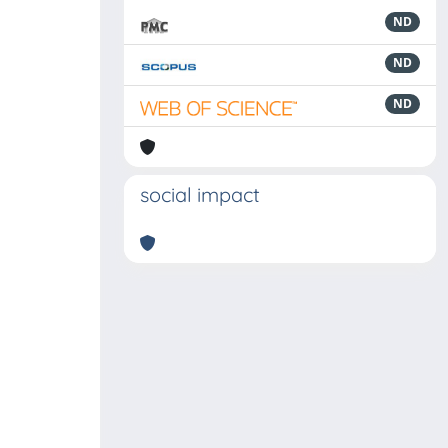
ND
ND
ND
social impact