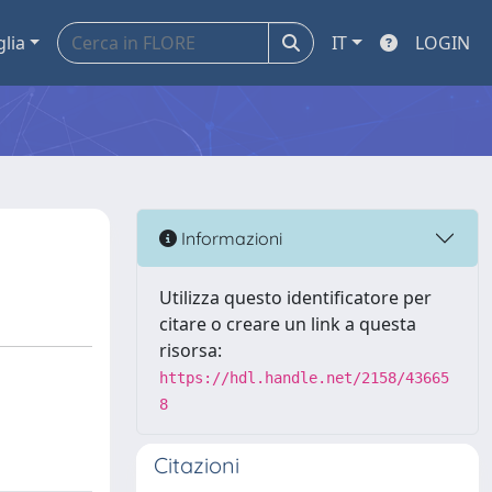
glia
IT
LOGIN
Informazioni
Utilizza questo identificatore per
citare o creare un link a questa
risorsa:
https://hdl.handle.net/2158/43665
8
Citazioni