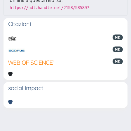
un link a questa risorsa:
https://hdl.handle.net/2158/585897
Citazioni
ND
ND
ND
social impact