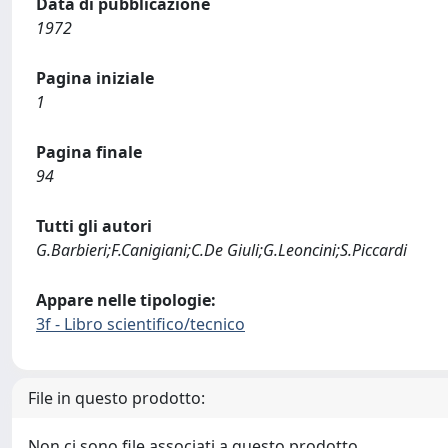
Data di pubblicazione
1972
Pagina iniziale
1
Pagina finale
94
Tutti gli autori
G.Barbieri;F.Canigiani;C.De Giuli;G.Leoncini;S.Piccardi
Appare nelle tipologie:
3f - Libro scientifico/tecnico
File in questo prodotto:
Non ci sono file associati a questo prodotto.