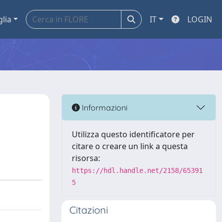
glia
IT
LOGIN
Informazioni
Utilizza questo identificatore per
citare o creare un link a questa
risorsa:
https://hdl.handle.net/2158/65391
5
Citazioni