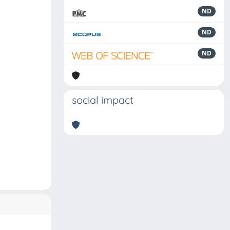
ND
ND
ND
social impact