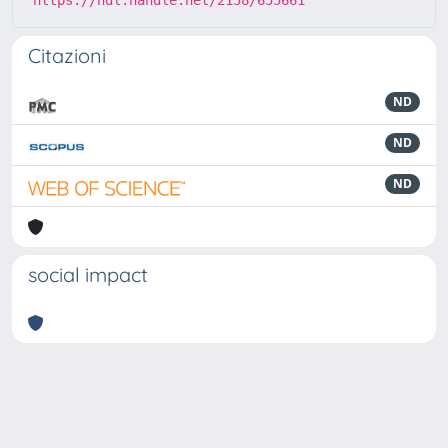
https://hdl.handle.net/2158/655661
Citazioni
ND
ND
ND
social impact
Powered by
IRIS
-
about IRIS
-