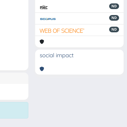
ND
ND
ND
social impact