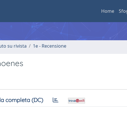
Home
Sfo
uto su rivista
1e - Recensione
Thoenes
a completa (DC)