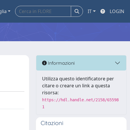
glia
IT
LOGIN
Informazioni
Utilizza questo identificatore per
citare o creare un link a questa
risorsa:
https://hdl.handle.net/2158/65598
1
Citazioni