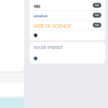
ND
ND
ND
social impact