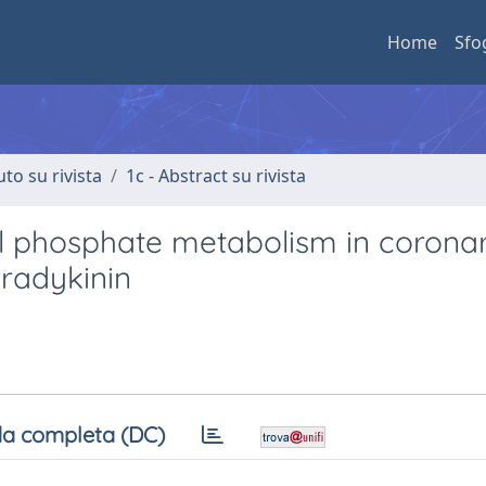
Home
Sfo
uto su rivista
1c - Abstract su rivista
ol phosphate metabolism in corona
bradykinin
a completa (DC)