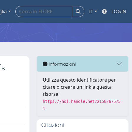
glia
IT
LOGIN
ry
Informazioni
Utilizza questo identificatore per
citare o creare un link a questa
risorsa:
https://hdl.handle.net/2158/67575
1
Citazioni