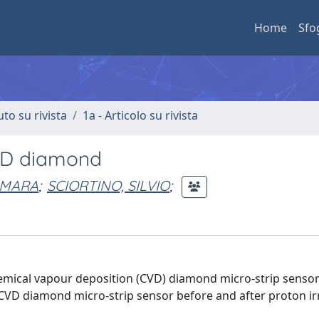
Home
Sfo
uto su rivista
1a - Articolo su rivista
CVD diamond
 MARA
;
SCIORTINO, SILVIO
;
chemical vapour deposition (CVD) diamond micro-strip senso
a CVD diamond micro-strip sensor before and after proton ir