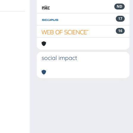
ND
17
16
social impact