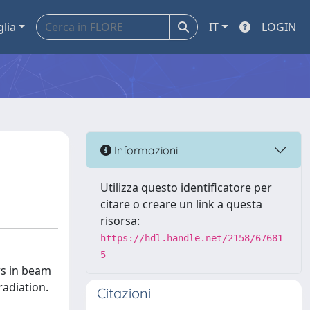
glia
IT
LOGIN
Informazioni
Utilizza questo identificatore per
citare o creare un link a questa
risorsa:
https://hdl.handle.net/2158/67681
5
rs in beam
radiation.
Citazioni