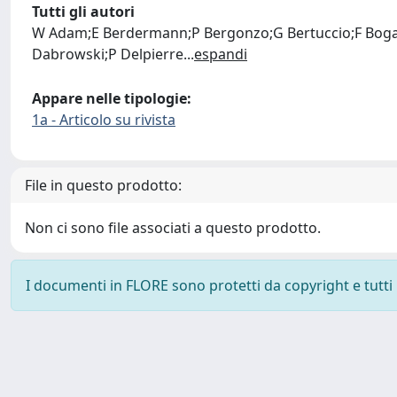
Tutti gli autori
W Adam;E Berdermann;P Bergonzo;G Bertuccio;F Bogani
Dabrowski;P Delpierre
...
espandi
Appare nelle tipologie:
1a - Articolo su rivista
File in questo prodotto:
Non ci sono file associati a questo prodotto.
I documenti in FLORE sono protetti da copyright e tutti i 
Powered by
IRIS
-
about IRIS
-
Utilizzo dei cookie