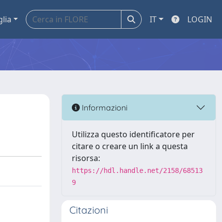
glia
IT
LOGIN
Informazioni
Utilizza questo identificatore per
citare o creare un link a questa
risorsa:
https://hdl.handle.net/2158/68513
9
Citazioni