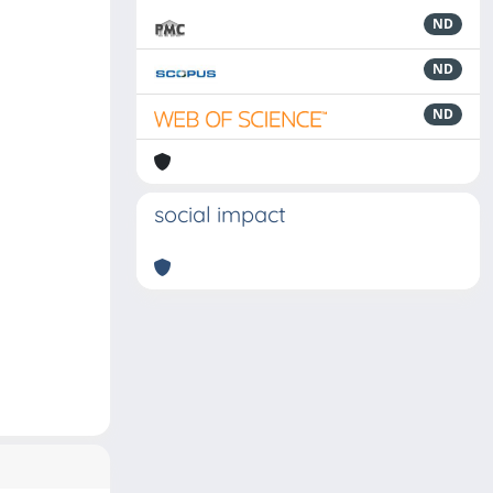
ND
ND
ND
social impact