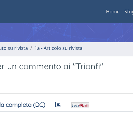
Home
Sfo
uto su rivista
1a - Articolo su rivista
i per un commento ai "Trionfi"
a completa (DC)