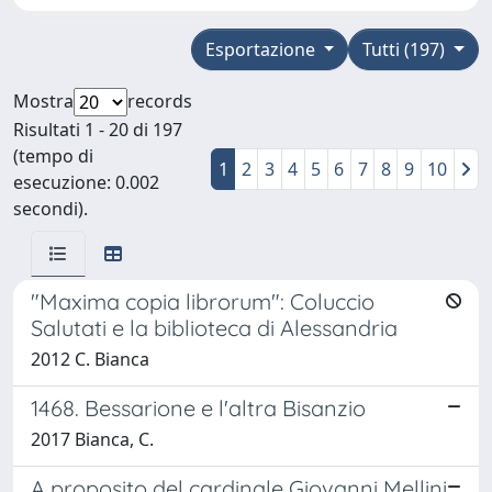
Esportazione
Tutti (197)
Mostra
records
Risultati 1 - 20 di 197
(tempo di
1
2
3
4
5
6
7
8
9
10
esecuzione: 0.002
secondi).
"Maxima copia librorum": Coluccio
Salutati e la biblioteca di Alessandria
2012 C. Bianca
1468. Bessarione e l'altra Bisanzio
2017 Bianca, C.
A proposito del cardinale Giovanni Mellini