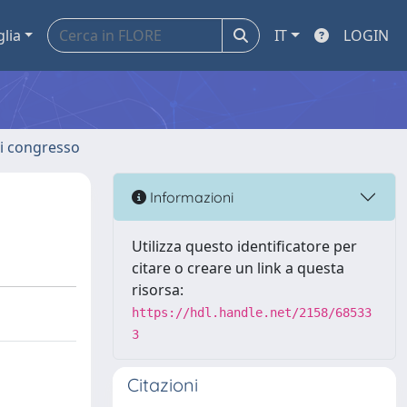
glia
IT
LOGIN
 di congresso
Informazioni
Utilizza questo identificatore per
citare o creare un link a questa
risorsa:
https://hdl.handle.net/2158/68533
3
Citazioni