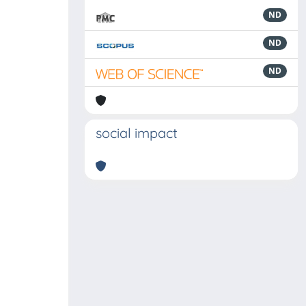
ND
ND
ND
social impact