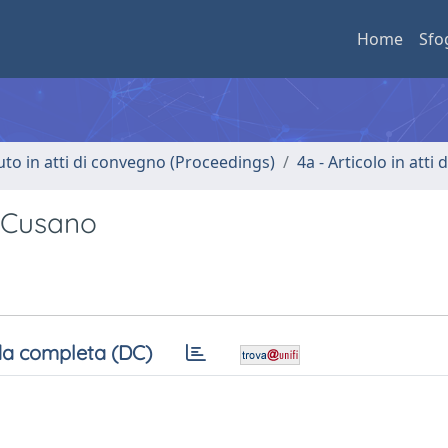
Home
Sfo
uto in atti di convegno (Proceedings)
4a - Articolo in atti
ò Cusano
a completa (DC)