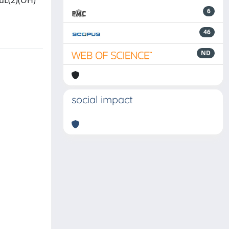
CuL(2)(OH)
6
46
ND
social impact