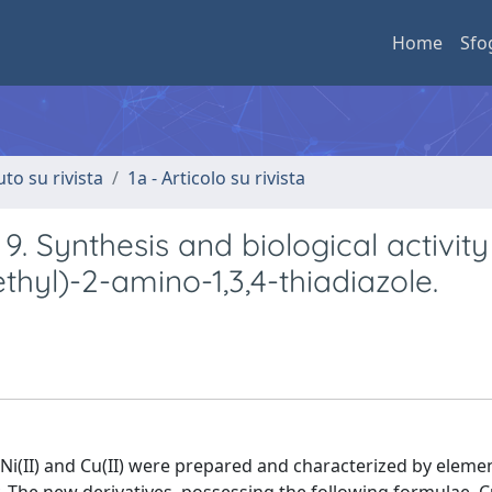
Home
Sfo
uto su rivista
1a - Articolo su rivista
 9. Synthesis and biological activity
hyl)-2-amino-1,3,4-thiadiazole.
), Ni(II) and Cu(II) were prepared and characterized by eleme