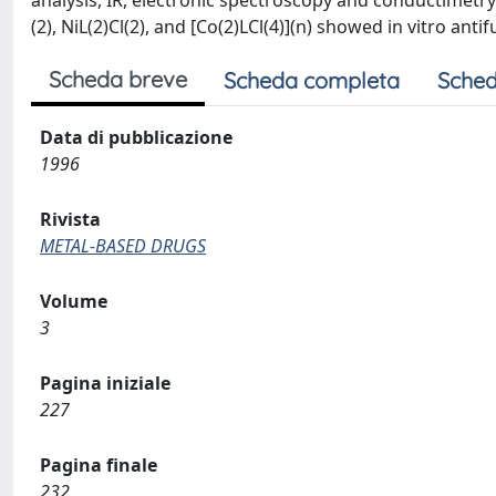
analysis, IR, electronic spectroscopy and conductimetry
(2), NiL(2)Cl(2), and [Co(2)LCl(4)](n) showed in vitro ant
Scheda breve
Scheda completa
Sched
Data di pubblicazione
1996
Rivista
METAL-BASED DRUGS
Volume
3
Pagina iniziale
227
Pagina finale
232