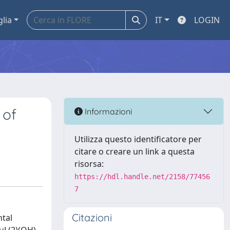
glia
IT
LOGIN
 of
Informazioni
Utilizza questo identificatore per
citare o creare un link a questa
risorsa:
https://hdl.handle.net/2158/77456
7
Citazioni
ntal