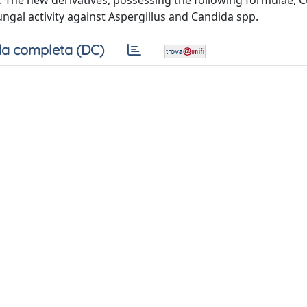
. The new derivatives, possessing the following formulae, 
ifungal activity against Aspergillus and Candida spp.
a completa (DC)