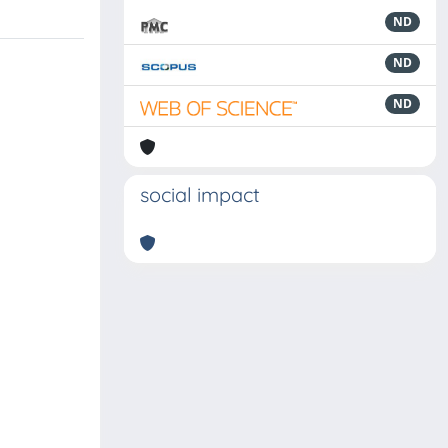
ND
ND
ND
social impact