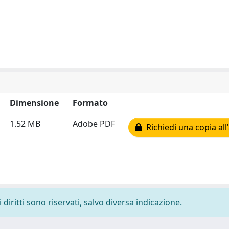
Dimensione
Formato
1.52 MB
Adobe PDF
Richiedi una copia all
diritti sono riservati, salvo diversa indicazione.