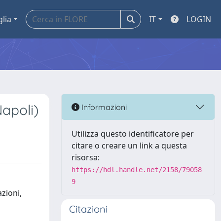
glia
IT
LOGIN
apoli)
Informazioni
Utilizza questo identificatore per
citare o creare un link a questa
risorsa:
https://hdl.handle.net/2158/79058
9
zioni,
Citazioni