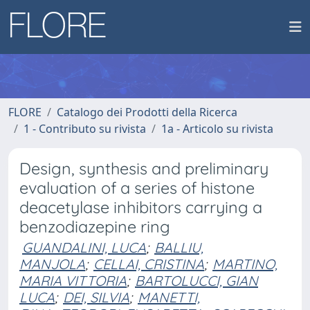
FLORE
Catalogo dei Prodotti della Ricerca
1 - Contributo su rivista
1a - Articolo su rivista
Design, synthesis and preliminary
evaluation of a series of histone
deacetylase inhibitors carrying a
benzodiazepine ring
GUANDALINI, LUCA
;
BALLIU,
MANJOLA
;
CELLAI, CRISTINA
;
MARTINO,
MARIA VITTORIA
;
BARTOLUCCI, GIAN
LUCA
;
DEI, SILVIA
;
MANETTI,