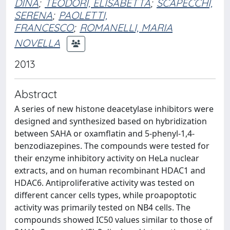
DINA
;
TEODORI, ELISABETTA
;
SCAPECCHI,
SERENA
;
PAOLETTI,
FRANCESCO
;
ROMANELLI, MARIA
NOVELLA
2013
Abstract
A series of new histone deacetylase inhibitors were
designed and synthesized based on hybridization
between SAHA or oxamflatin and 5-phenyl-1,4-
benzodiazepines. The compounds were tested for
their enzyme inhibitory activity on HeLa nuclear
extracts, and on human recombinant HDAC1 and
HDAC6. Antiproliferative activity was tested on
different cancer cells types, while proapoptotic
activity was primarily tested on NB4 cells. The
compounds showed IC50 values similar to those of