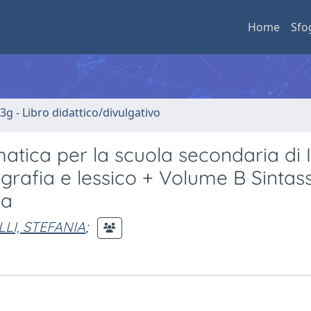
Home
Sfo
3g - Libro didattico/divulgativo
matica per la scuola secondaria di I
rafia e lessico + Volume B Sintass
ua
LI, STEFANIA
;