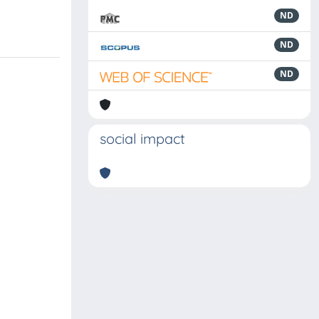
ND
ND
ND
social impact