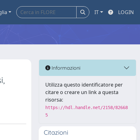
glia
IT
LOGIN
Informazioni
i,
Utilizza questo identificatore per
citare o creare un link a questa
risorsa:
https://hdl.handle.net/2158/82668
5
Citazioni