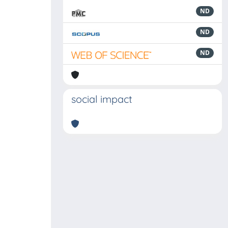
ND
ND
ND
social impact