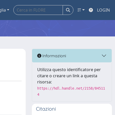
glia
IT
LOGIN
Informazioni
Utilizza questo identificatore per
citare o creare un link a questa
risorsa:
https://hdl.handle.net/2158/84511
4
Citazioni