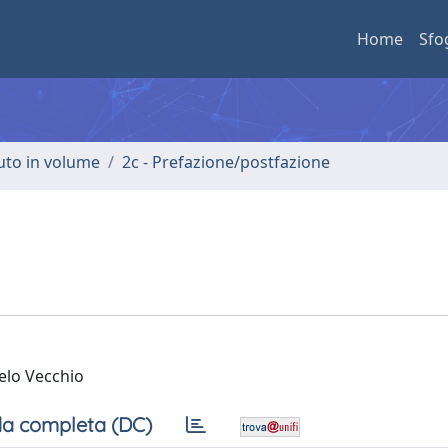
Home
Sfo
buto in volume
2c - Prefazione/postfazione
gelo Vecchio
a completa (DC)