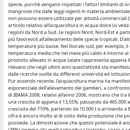
specie, purché vengano rispettati i fattori limitanti di 
mangrovie che dalle leggi vigenti in materia ambiental
non possono essere utilizzate per attività commerciali (
articolo relativo all’acquacoltura in acqua dolce (si veda 
regioni da Nord a Sud. Le regioni Nord, Nord-Est e parte
più favorevoli all’allevamento delle specie tropicali. D’
temperature più basse. Nel litorale sud, per esempio, i
temperatura media che nel mese più caldo è intorno ai 
prodotto allevato in acque salate rappresenta appena il 1
rilevano che negli ultimi anni quest’attività sta manife
dalle ricerche svolte da differenti università ed istituzi
Pur essendo recente, l’acquacoltura marina ha manifesta
esponenziale dell’allevamento dei gamberi, a confronto con
di IBAMA 2008, relativi all’anno 2006, mostrano che tra il
una crescita di appena il 13,55%, passando da 465.000 a
cresciuta del 710%, partendo da 10.000 t e arrivando a 8
cifra è ancora molto al di sotto della produzione che pot
possiede. La dimostrazione che questo potenziale è anco
(78%) insieme alla molluschicoltura (ostriche, cozze e 