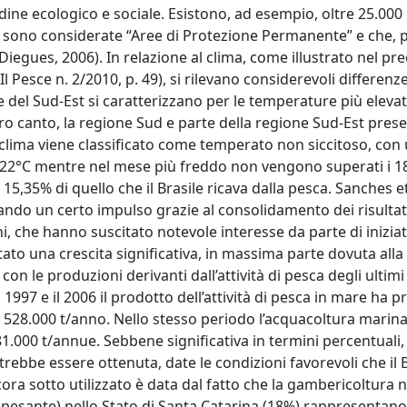
ordine ecologico e sociale. Esistono, ad esempio, oltre 25.000
e sono considerate “Aree di Protezione Permanente” e che, 
Diegues, 2006). In relazione al clima, come illustrato nel pr
Il Pesce n. 2/2010, p. 49), si rilevano considerevoli differenze
 del Sud-Est si caratterizzano per le temperature più elevat
altro canto, la regione Sud e parte della regione Sud-Est pre
l clima viene classificato come temperato non siccitoso, con
22°C mentre nel mese più freddo non vengono superati i 18°
5,35% di quello che il Brasile ricava dalla pesca. Sanches et
stando un certo impulso grazie al consolidamento dei risultat
oni, che hanno suscitato notevole interesse da parte di iniziat
to una crescita significativa, in massima parte dovuta alla 
 le produzioni derivanti dall’attività di pesca degli ultimi 
 1997 e il 2006 il prodotto dell’attività di pesca in mare ha 
 528.000 t/anno. Nello stesso periodo l’acquacoltura marina
1.000 t/annue. Sebbene significativa in termini percentuali
rebbe essere ottenuta, date le condizioni favorevoli che il B
ra sotto utilizzato è data dal fatto che la gambericoltura 
capesante) nello Stato di Santa Catarina (18%) rappresentano