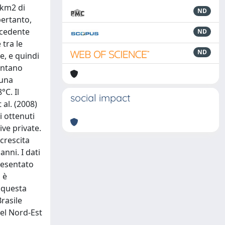
 km2 di
ND
pertanto,
ecedente
ND
 tra le
ND
e, e quindi
sentano
 una
C. Il
social impact
 al. (2008)
i ottenuti
ive private.
crescita
anni. I dati
presentato
 è
, questa
rasile
nel Nord-Est