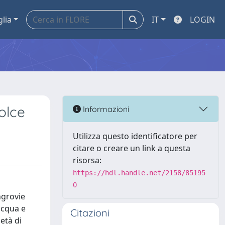
glia
IT
LOGIN
olce
Informazioni
Utilizza questo identificatore per
citare o creare un link a questa
risorsa:
https://hdl.handle.net/2158/85195
0
ngrovie
’acqua e
Citazioni
età di