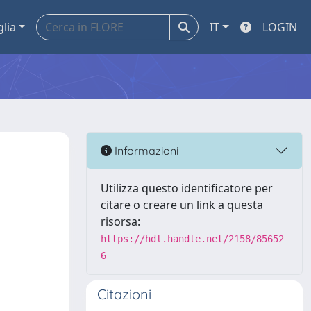
glia
IT
LOGIN
Informazioni
Utilizza questo identificatore per
citare o creare un link a questa
risorsa:
https://hdl.handle.net/2158/85652
6
Citazioni