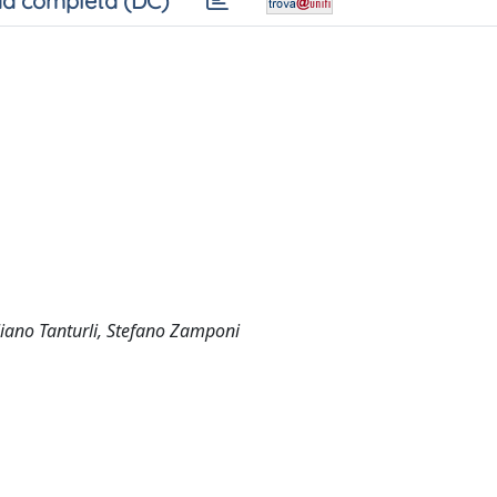
a completa (DC)
liano Tanturli, Stefano Zamponi