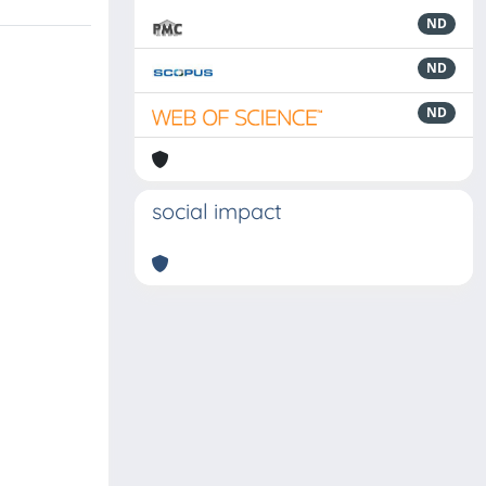
ND
ND
ND
social impact