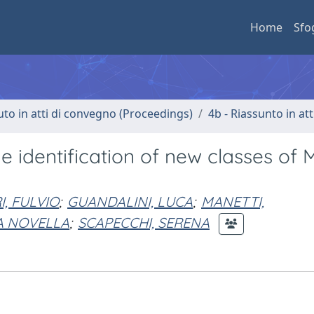
Home
Sfo
uto in atti di convegno (Proceedings)
4b - Riassunto in at
e identification of new classes of
I, FULVIO
;
GUANDALINI, LUCA
;
MANETTI,
A NOVELLA
;
SCAPECCHI, SERENA