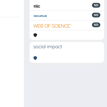
ND
ND
ND
social impact