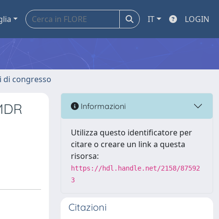
glia
IT
LOGIN
ti di congresso
 MDR
Informazioni
Utilizza questo identificatore per
citare o creare un link a questa
risorsa:
https://hdl.handle.net/2158/87592
3
Citazioni