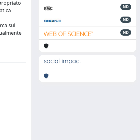
propriato
ND
atica
ND
rca sul
ttualmente
ND
social impact