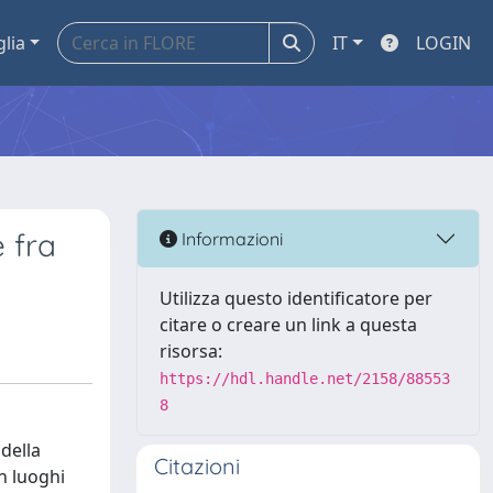
glia
IT
LOGIN
e fra
Informazioni
Utilizza questo identificatore per
citare o creare un link a questa
risorsa:
https://hdl.handle.net/2158/88553
8
 della
Citazioni
in luoghi