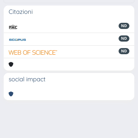
Citazioni
ND
ND
ND
social impact
Powered by
IRIS
-
about IRIS
-