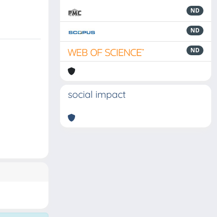
ND
ND
ND
social impact