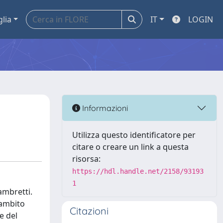
glia
IT
LOGIN
Informazioni
Utilizza questo identificatore per
citare o creare un link a questa
risorsa:
https://hdl.handle.net/2158/93193
1
ambretti.
'ambito
Citazioni
e del