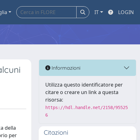
glia
IT
LOGIN
alcuni
Informazioni
Utilizza questo identificatore per
citare o creare un link a questa
risorsa:
https://hdl.handle.net/2158/95525
6
ca della
Citazioni
prio per