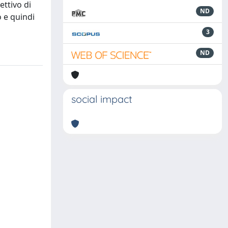
ettivo di
ND
o e quindi
3
ND
social impact