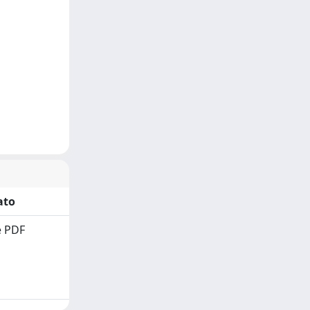
ato
 PDF