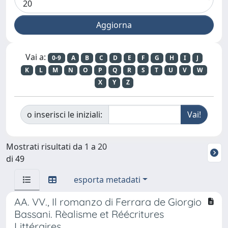
Vai a:
0-9
A
B
C
D
E
F
G
H
I
J
K
L
M
N
O
P
Q
R
S
T
U
V
W
X
Y
Z
o inserisci le iniziali:
Mostrati risultati da 1 a 20
di 49
esporta metadati
AA. VV., Il romanzo di Ferrara de Giorgio
Bassani. Rèalisme et Réécritures
Littéraires