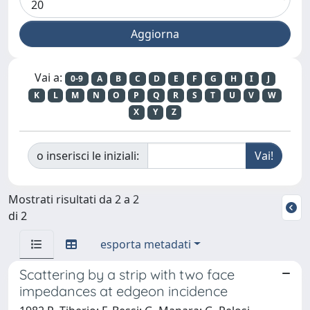
Vai a:
0-9
A
B
C
D
E
F
G
H
I
J
K
L
M
N
O
P
Q
R
S
T
U
V
W
X
Y
Z
o inserisci le iniziali:
Mostrati risultati da 2 a 2
di 2
esporta metadati
Scattering by a strip with two face
impedances at edgeon incidence