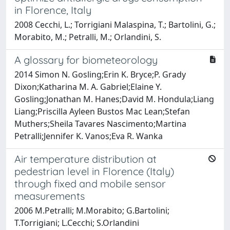
in Florence, Italy
2008 Cecchi, L.; Torrigiani Malaspina, T.; Bartolini, G.;
Morabito, M.; Petralli, M.; Orlandini, S.
A glossary for biometeorology
2014 Simon N. Gosling;Erin K. Bryce;P. Grady
Dixon;Katharina M. A. Gabriel;Elaine Y.
Gosling;Jonathan M. Hanes;David M. Hondula;Liang
Liang;Priscilla Ayleen Bustos Mac Lean;Stefan
Muthers;Sheila Tavares Nascimento;Martina
Petralli;Jennifer K. Vanos;Eva R. Wanka
Air temperature distribution at
pedestrian level in Florence (Italy)
through fixed and mobile sensor
measurements
2006 M.Petralli; M.Morabito; G.Bartolini;
T.Torrigiani; L.Cecchi; S.Orlandini