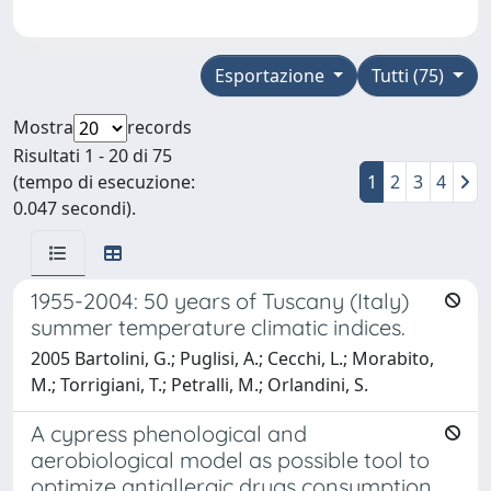
Esportazione
Tutti (75)
Mostra
records
Risultati 1 - 20 di 75
(tempo di esecuzione:
1
2
3
4
0.047 secondi).
1955-2004: 50 years of Tuscany (Italy)
summer temperature climatic indices.
2005 Bartolini, G.; Puglisi, A.; Cecchi, L.; Morabito,
M.; Torrigiani, T.; Petralli, M.; Orlandini, S.
A cypress phenological and
aerobiological model as possible tool to
optimize antiallergic drugs consumption