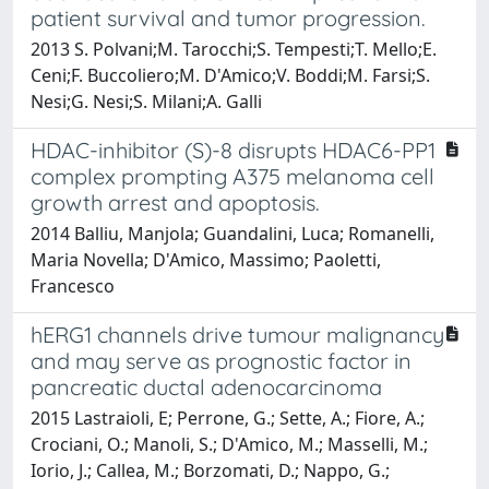
patient survival and tumor progression.
2013 S. Polvani;M. Tarocchi;S. Tempesti;T. Mello;E.
Ceni;F. Buccoliero;M. D'Amico;V. Boddi;M. Farsi;S.
Nesi;G. Nesi;S. Milani;A. Galli
HDAC-inhibitor (S)-8 disrupts HDAC6-PP1
complex prompting A375 melanoma cell
growth arrest and apoptosis.
2014 Balliu, Manjola; Guandalini, Luca; Romanelli,
Maria Novella; D'Amico, Massimo; Paoletti,
Francesco
hERG1 channels drive tumour malignancy
and may serve as prognostic factor in
pancreatic ductal adenocarcinoma
2015 Lastraioli, E; Perrone, G.; Sette, A.; Fiore, A.;
Crociani, O.; Manoli, S.; D'Amico, M.; Masselli, M.;
Iorio, J.; Callea, M.; Borzomati, D.; Nappo, G.;