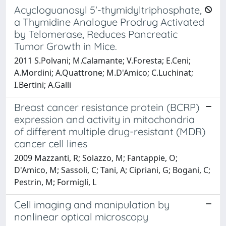
Acycloguanosyl 5'-thymidyltriphosphate,
a Thymidine Analogue Prodrug Activated
by Telomerase, Reduces Pancreatic
Tumor Growth in Mice.
2011 S.Polvani; M.Calamante; V.Foresta; E.Ceni;
A.Mordini; A.Quattrone; M.D'Amico; C.Luchinat;
I.Bertini; A.Galli
Breast cancer resistance protein (BCRP)
expression and activity in mitochondria
of different multiple drug-resistant (MDR)
cancer cell lines
2009 Mazzanti, R; Solazzo, M; Fantappie, O;
D'Amico, M; Sassoli, C; Tani, A; Cipriani, G; Bogani, C;
Pestrin, M; Formigli, L
Cell imaging and manipulation by
nonlinear optical microscopy