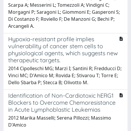
Scarpa A; Messerini L; Tomezzoli A; Vindigni C;
Morgagni P; Saragoni L; Giommoni E; Gasperoni S;
Di Costanzo F; Roviello F; De Manzoni G; Bechi P;
Arcangeli A.
Hypoxia-resistant profile implies
vulnerability of cancer stem cells to
physiological agents, which suggests new
therapeutic targets.
2014 Cipolleschi MG; Marzi I; Santini R; Fredducci D;
Vinci MC; D'Amico M; Rovida E; Stivarou T; Torre E;
Dello Sbarba P; Stecca B; Olivotto M.
Identification of Non-Cardiotoxic hERG1
Blockers to Overcome Chemoresistance
in Acute Lymphoblastic Leukemias
2012 Marika Masselli; Serena Pillozzi; Massimo
D'Amico