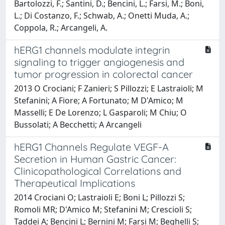
Bartolozzi, F.; Santini, D.; Bencini, L.; Farsi, M.; Boni,
L.; Di Costanzo, F.; Schwab, A.; Onetti Muda, A.;
Coppola, R.; Arcangeli, A.
hERG1 channels modulate integrin
signaling to trigger angiogenesis and
tumor progression in colorectal cancer
2013 O Crociani; F Zanieri; S Pillozzi; E Lastraioli; M
Stefanini; A Fiore; A Fortunato; M D'Amico; M
Masselli; E De Lorenzo; L Gasparoli; M Chiu; O
Bussolati; A Becchetti; A Arcangeli
hERG1 Channels Regulate VEGF-A
Secretion in Human Gastric Cancer:
Clinicopathological Correlations and
Therapeutical Implications
2014 Crociani O; Lastraioli E; Boni L; Pillozzi S;
Romoli MR; D'Amico M; Stefanini M; Crescioli S;
Taddei A; Bencini L; Bernini M; Farsi M; Beghelli S;