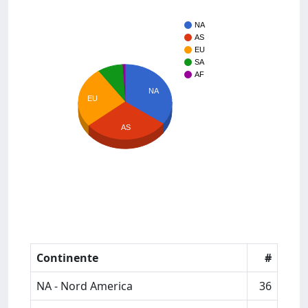
NA
AS
EU
SA
AF
NA
EU
AS
Continente
#
NA - Nord America
36