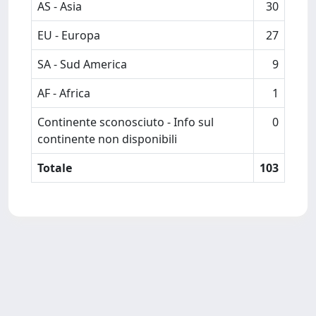
AS - Asia
30
EU - Europa
27
SA - Sud America
9
AF - Africa
1
Continente sconosciuto - Info sul
0
continente non disponibili
Totale
103
Powered by
IRIS
-
about IRIS
-
Utilizzo dei cookie
-
Privacy
Copyright © 2026