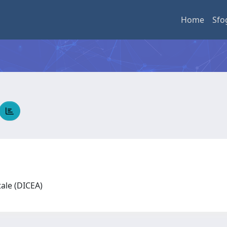
Home
Sfo
tale (DICEA)