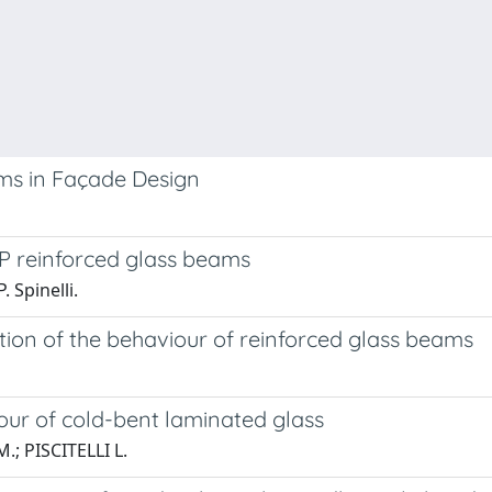
ms in Façade Design
RP reinforced glass beams
 Spinelli.
ion of the behaviour of reinforced glass beams
ur of cold-bent laminated glass
; PISCITELLI L.