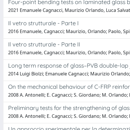
Four-point bending tests on laminated glass 
2021 Emanuele Cagnacci, Maurizio Orlando, Luca Salvato
Il vetro strutturale - Parte I
2016 Emanuele, Cagnacci; Maurizio, Orlando; Paolo, Spin
Il vetro strutturale - Parte II
2016 Emanuele, Cagnacci; Maurizio, Orlando; Paolo, Spin
Long term response of glass–PVB double-lap 
2014 Luigi Biolzi; Emanuele Cagnacci; Maurizio Orlando;
On the mechanical behaviour of C-FRP reinfo
2008 A. Antonelli; E. Cagnacci; S. Giordano; M. Orlando; P
Preliminary tests for the strengthening of gl
2008 A. Antonelli; E. Cagnacci; S. Giordano; M. Orlando; P
Un approccio sperimentale per la determinazi