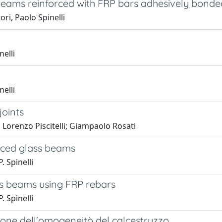
beams reinforced with FRP bars adhesively bonded
ri, Paolo Spinelli
elli
elli
joints
 Lorenzo Piscitelli; Giampaolo Rosati
rced glass beams
. Spinelli
ass beams using FRP rebars
. Spinelli
one dell'omogeneitò del calcestruzzo