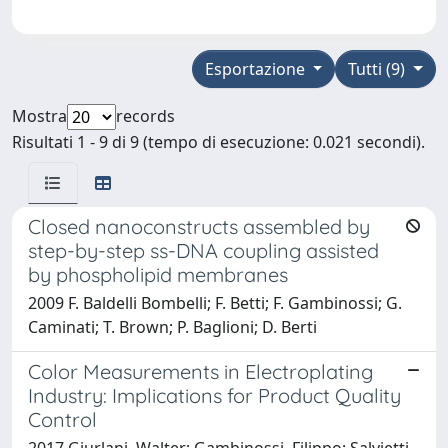
Esportazione
Tutti (9)
Mostra
records
Risultati 1 - 9 di 9 (tempo di esecuzione: 0.021 secondi).
Closed nanoconstructs assembled by
step-by-step ss-DNA coupling assisted
by phospholipid membranes
2009 F. Baldelli Bombelli; F. Betti; F. Gambinossi; G.
Caminati; T. Brown; P. Baglioni; D. Berti
Color Measurements in Electroplating
Industry: Implications for Product Quality
Control
2017 Giurlani, Walter; Gambinossi, Filippo; Salvietti,