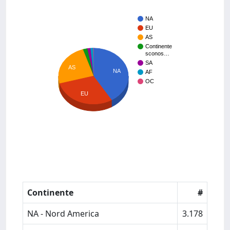
NA
EU
AS
Continente
sconos…
SA
AS
NA
AF
OC
EU
Continente
#
NA - Nord America
3.178