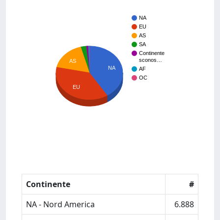
NA
EU
AS
SA
Continente
sconos…
AS
NA
AF
OC
EU
Continente
#
NA - Nord America
6.888