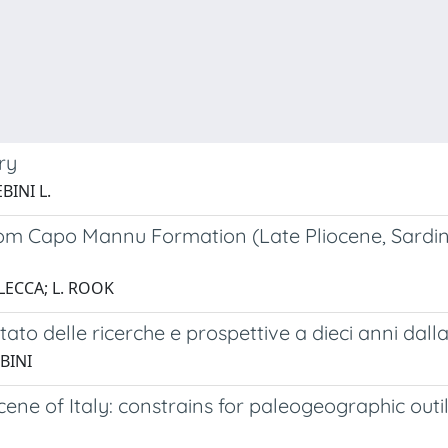
ry
BINI L.
om Capo Mannu Formation (Late Pliocene, Sardinia
 LECCA; L. ROOK
ato delle ricerche e prospettive a dieci anni dall
EBINI
e of Italy: constrains for paleogeographic outi