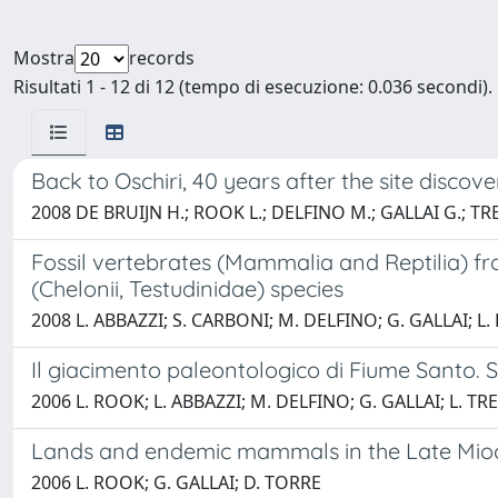
Mostra
records
Risultati 1 - 12 di 12 (tempo di esecuzione: 0.036 secondi).
Back to Oschiri, 40 years after the site discove
2008 DE BRUIJN H.; ROOK L.; DELFINO M.; GALLAI G.; TRE
Fossil vertebrates (Mammalia and Reptilia) fr
(Chelonii, Testudinidae) species
2008 L. ABBAZZI; S. CARBONI; M. DELFINO; G. GALLAI; L.
Il giacimento paleontologico di Fiume Santo. St
2006 L. ROOK; L. ABBAZZI; M. DELFINO; G. GALLAI; L. TR
Lands and endemic mammals in the Late Miocen
2006 L. ROOK; G. GALLAI; D. TORRE