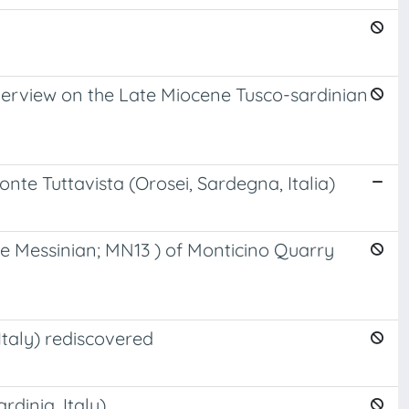
verview on the Late Miocene Tusco-sardinian
nte Tuttavista (Orosei, Sardegna, Italia)
te Messinian; MN13 ) of Monticino Quarry
Italy) rediscovered
dinia, Italy)