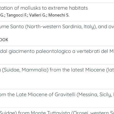
tation of mollusks to extreme habitats
G.; Tangocci F.; Valleri G.; Monechi S.
me Santo (North-western Sardinia, Italy), and o
 ROOK
dal giacimento paleontologico a vertebrati del Mo
) (Suidae, Mammalia) from the latest Miocene (la
the Late Miocene of Gravitelli (Messina, Sicily, 
idae) from Monte Tuttavista (Orosei, western Sar