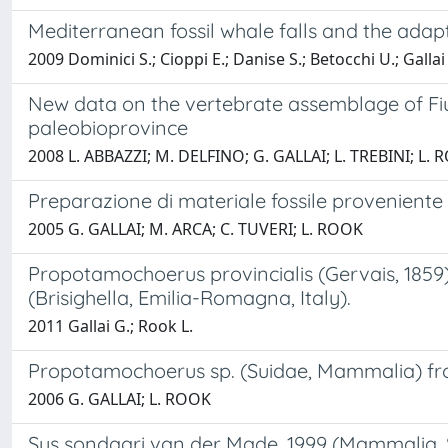
Mediterranean fossil whale falls and the adap
2009 Dominici S.; Cioppi E.; Danise S.; Betocchi U.; Gallai 
New data on the vertebrate assemblage of Fiu
paleobioprovince
2008 L. ABBAZZI; M. DELFINO; G. GALLAI; L. TREBINI; L.
Preparazione di materiale fossile proveniente 
2005 G. GALLAI; M. ARCA; C. TUVERI; L. ROOK
Propotamochoerus provincialis (Gervais, 1859
(Brisighella, Emilia-Romagna, Italy).
2011 Gallai G.; Rook L.
Propotamochoerus sp. (Suidae, Mammalia) from 
2006 G. GALLAI; L. ROOK
Sus sondaari van der Made, 1999 (Mammalia, Su