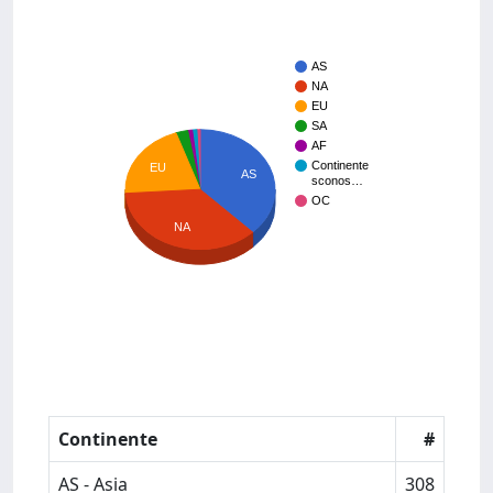
AS
NA
EU
SA
AF
Continente
EU
AS
sconos…
OC
NA
Continente
#
AS - Asia
308