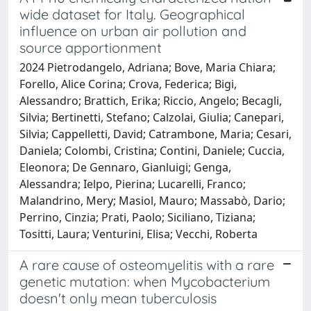
wide dataset for Italy. Geographical
influence on urban air pollution and
source apportionment
2024 Pietrodangelo, Adriana; Bove, Maria Chiara;
Forello, Alice Corina; Crova, Federica; Bigi,
Alessandro; Brattich, Erika; Riccio, Angelo; Becagli,
Silvia; Bertinetti, Stefano; Calzolai, Giulia; Canepari,
Silvia; Cappelletti, David; Catrambone, Maria; Cesari,
Daniela; Colombi, Cristina; Contini, Daniele; Cuccia,
Eleonora; De Gennaro, Gianluigi; Genga,
Alessandra; Ielpo, Pierina; Lucarelli, Franco;
Malandrino, Mery; Masiol, Mauro; Massabò, Dario;
Perrino, Cinzia; Prati, Paolo; Siciliano, Tiziana;
Tositti, Laura; Venturini, Elisa; Vecchi, Roberta
A rare cause of osteomyelitis with a rare
genetic mutation: when Mycobacterium
doesn't only mean tuberculosis