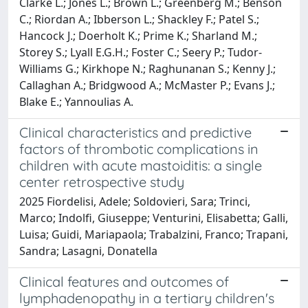
Clarke L.; Jones L.; Brown L.; Greenberg M.; Benson
C.; Riordan A.; Ibberson L.; Shackley F.; Patel S.;
Hancock J.; Doerholt K.; Prime K.; Sharland M.;
Storey S.; Lyall E.G.H.; Foster C.; Seery P.; Tudor-
Williams G.; Kirkhope N.; Raghunanan S.; Kenny J.;
Callaghan A.; Bridgwood A.; McMaster P.; Evans J.;
Blake E.; Yannoulias A.
Clinical characteristics and predictive
factors of thrombotic complications in
children with acute mastoiditis: a single
center retrospective study
2025 Fiordelisi, Adele; Soldovieri, Sara; Trinci,
Marco; Indolfi, Giuseppe; Venturini, Elisabetta; Galli,
Luisa; Guidi, Mariapaola; Trabalzini, Franco; Trapani,
Sandra; Lasagni, Donatella
Clinical features and outcomes of
lymphadenopathy in a tertiary children's