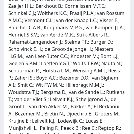
Zaaijer H.L.; Berkhout B.; Cornelissen M.T.E.;
Schinkel C.J.; Wolthers K.C.; Fraaij P.L.A.; van Rossum
A.M.C.; Vermont C.L.; van der Knaap L.C.; Visser E.;
Boucher C.A.B.; Koopmans M.P.G.; van Kampen J.J.A.;
Henriet S.S.V.; van Aerde M.K.; Strik-Albers R.;
Rahamat-Langendoen J.; Stelma F.F.; Burger D.;
Scholvinck E.H.; de Groot-de Jonge H.; Niesters
H.G.M.; van Leer-Buter C.C.; Knoester M.; Bont L.J.;
Geelen S.P.M.; Loeffen Y.G.T.; Wolfs T.F.W.; Nauta N.;
Schuurman R.; Hofstra L.M.; Wensing A.M.J.; Reiss
P.; Zaheri S.; Boyd A.C.; Bezemer D.O.; van Sighem
A.I.; Smit C.; Wit F.W.M.N.; Hillebregt M.M.J.;
Woudstra T.J.; Bergsma D.; van de Sande L.; Rutkens
T.; van der Vliet S.; Lelivelt K.J.; Scheijgrond A.; de
Groot L.; van den Akker M.; Bakker Y.; EI Berkaoui
A.; Bezemer M.; Bretin N.; Djoechro E.; Groters M.;
Kruijne E.; Lelivelt K.J.; Lodewijk C.; Lucas E.;
Munjishvili L.; Paling F.; Peeck B.; Ree C.; Regtop R.;