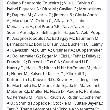
Collado P.; Antonio Couceiro J.; Vila L.; Calvino C.;
Isabel Piqueras A.; Oltra M.; Gavilan C.; Montesinos
E.; Dapena M.; Alvarez C.; Jimenez B.; Gloria Andres
A.; Marugan V.; Ochoa C.; Alfayate S.; Isabel
Menasalvas A.; del Prado Y.R.; NaverNaver L.;
Soeria-Atmadja S.; Belfrage E.; Hagas V.; Aebi-Popp
K.; Anagnostopoulos A.; Battegay M.; Baumann M.;
Bernasconi E.; Boni J.; Braun D.L.; Bucher H.C.; Calmy
A.; Cavassini M.; Ciuffi A.; Crisinel P.A.; Duppenthaler
A.; Dollenmaier G.; Egger M.; Elzi L.; Fehr J.; Fellay J.;
Francini K.; Furrer H.; Fux C.A.; Gunthard H.F.;
Haerry D.; Hasse B.; Hirsch H.H.; Hoffmann M.; Hosli
I.; Huber M.; Kaiser L.; Keiser O.; Klimkait T.;
Kottanattu L.; Kouyos R.D.; Kovari H.; Ledergerber
B.; Martinetti G.; Martinez de Tejada B.; Marzolini C.;
Metzner K.J.; Muller N.; Nicca D.; Paioni P.; Pantaleo
G.; Perreau M.; Polli C.; Rauch A.; Rudin C.; Scherrer
A.U.; Schmid P.; Speck R.; Stockle M.; Sultan-Beyer L.;
Tarr P.; Thanh Lecompte M.; Trkola A.; Vernazza P.;