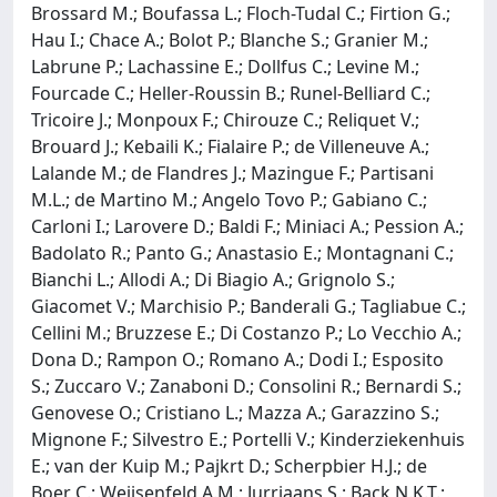
Brossard M.; Boufassa L.; Floch-Tudal C.; Firtion G.;
Hau I.; Chace A.; Bolot P.; Blanche S.; Granier M.;
Labrune P.; Lachassine E.; Dollfus C.; Levine M.;
Fourcade C.; Heller-Roussin B.; Runel-Belliard C.;
Tricoire J.; Monpoux F.; Chirouze C.; Reliquet V.;
Brouard J.; Kebaili K.; Fialaire P.; de Villeneuve A.;
Lalande M.; de Flandres J.; Mazingue F.; Partisani
M.L.; de Martino M.; Angelo Tovo P.; Gabiano C.;
Carloni I.; Larovere D.; Baldi F.; Miniaci A.; Pession A.;
Badolato R.; Panto G.; Anastasio E.; Montagnani C.;
Bianchi L.; Allodi A.; Di Biagio A.; Grignolo S.;
Giacomet V.; Marchisio P.; Banderali G.; Tagliabue C.;
Cellini M.; Bruzzese E.; Di Costanzo P.; Lo Vecchio A.;
Dona D.; Rampon O.; Romano A.; Dodi I.; Esposito
S.; Zuccaro V.; Zanaboni D.; Consolini R.; Bernardi S.;
Genovese O.; Cristiano L.; Mazza A.; Garazzino S.;
Mignone F.; Silvestro E.; Portelli V.; Kinderziekenhuis
E.; van der Kuip M.; Pajkrt D.; Scherpbier H.J.; de
Boer C.; Weijsenfeld A.M.; Jurriaans S.; Back N.K.T.;