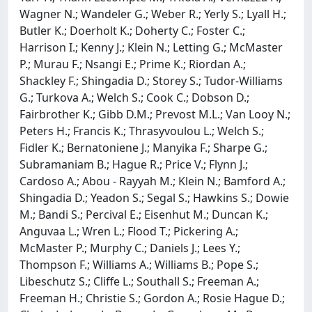
Wagner N.; Wandeler G.; Weber R.; Yerly S.; Lyall H.;
Butler K.; Doerholt K.; Doherty C.; Foster C.;
Harrison I.; Kenny J.; Klein N.; Letting G.; McMaster
P.; Murau F.; Nsangi E.; Prime K.; Riordan A.;
Shackley F.; Shingadia D.; Storey S.; Tudor-Williams
G.; Turkova A.; Welch S.; Cook C.; Dobson D.;
Fairbrother K.; Gibb D.M.; Prevost M.L.; Van Looy N.;
Peters H.; Francis K.; Thrasyvoulou L.; Welch S.;
Fidler K.; Bernatoniene J.; Manyika F.; Sharpe G.;
Subramaniam B.; Hague R.; Price V.; Flynn J.;
Cardoso A.; Abou - Rayyah M.; Klein N.; Bamford A.;
Shingadia D.; Yeadon S.; Segal S.; Hawkins S.; Dowie
M.; Bandi S.; Percival E.; Eisenhut M.; Duncan K.;
Anguvaa L.; Wren L.; Flood T.; Pickering A.;
McMaster P.; Murphy C.; Daniels J.; Lees Y.;
Thompson F.; Williams A.; Williams B.; Pope S.;
Libeschutz S.; Cliffe L.; Southall S.; Freeman A.;
Freeman H.; Christie S.; Gordon A.; Rosie Hague D.;