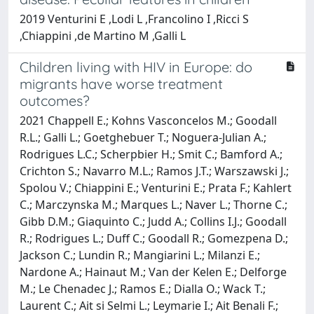
2019 Venturini E ,Lodi L ,Francolino I ,Ricci S
,Chiappini ,de Martino M ,Galli L
Children living with HIV in Europe: do
migrants have worse treatment
outcomes?
2021 Chappell E.; Kohns Vasconcelos M.; Goodall
R.L.; Galli L.; Goetghebuer T.; Noguera-Julian A.;
Rodrigues L.C.; Scherpbier H.; Smit C.; Bamford A.;
Crichton S.; Navarro M.L.; Ramos J.T.; Warszawski J.;
Spolou V.; Chiappini E.; Venturini E.; Prata F.; Kahlert
C.; Marczynska M.; Marques L.; Naver L.; Thorne C.;
Gibb D.M.; Giaquinto C.; Judd A.; Collins I.J.; Goodall
R.; Rodrigues L.; Duff C.; Goodall R.; Gomezpena D.;
Jackson C.; Lundin R.; Mangiarini L.; Milanzi E.;
Nardone A.; Hainaut M.; Van der Kelen E.; Delforge
M.; Le Chenadec J.; Ramos E.; Dialla O.; Wack T.;
Laurent C.; Ait si Selmi L.; Leymarie I.; Ait Benali F.;