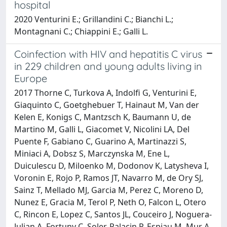
hospital
2020 Venturini E.; Grillandini C.; Bianchi L.;
Montagnani C.; Chiappini E.; Galli L.
Coinfection with HIV and hepatitis C virus
in 229 children and young adults living in
Europe
2017 Thorne C, Turkova A, Indolfi G, Venturini E,
Giaquinto C, Goetghebuer T, Hainaut M, Van der
Kelen E, Konigs C, Mantzsch K, Baumann U, de
Martino M, Galli L, Giacomet V, Nicolini LA, Del
Puente F, Gabiano C, Guarino A, Martinazzi S,
Miniaci A, Dobsz S, Marczynska M, Ene L,
Duiculescu D, Miloenko M, Dodonov K, Latysheva I,
Voronin E, Rojo P, Ramos JT, Navarro M, de Ory SJ,
Sainz T, Mellado MJ, Garcia M, Perez C, Moreno D,
Nunez E, Gracia M, Terol P, Neth O, Falcon L, Otero
C, Rincon E, Lopez C, Santos JL, Couceiro J, Noguera-
Julian A, Fortuny C, Soler-Palacin P, Espiau M, Mur A,