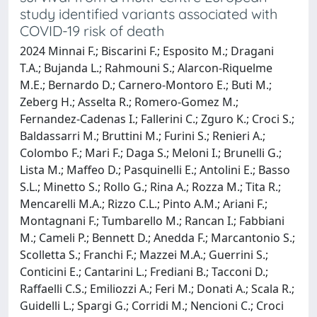
study identified variants associated with
COVID-19 risk of death
2024 Minnai F.; Biscarini F.; Esposito M.; Dragani
T.A.; Bujanda L.; Rahmouni S.; Alarcon-Riquelme
M.E.; Bernardo D.; Carnero-Montoro E.; Buti M.;
Zeberg H.; Asselta R.; Romero-Gomez M.;
Fernandez-Cadenas I.; Fallerini C.; Zguro K.; Croci S.;
Baldassarri M.; Bruttini M.; Furini S.; Renieri A.;
Colombo F.; Mari F.; Daga S.; Meloni I.; Brunelli G.;
Lista M.; Maffeo D.; Pasquinelli E.; Antolini E.; Basso
S.L.; Minetto S.; Rollo G.; Rina A.; Rozza M.; Tita R.;
Mencarelli M.A.; Rizzo C.L.; Pinto A.M.; Ariani F.;
Montagnani F.; Tumbarello M.; Rancan I.; Fabbiani
M.; Cameli P.; Bennett D.; Anedda F.; Marcantonio S.;
Scolletta S.; Franchi F.; Mazzei M.A.; Guerrini S.;
Conticini E.; Cantarini L.; Frediani B.; Tacconi D.;
Raffaelli C.S.; Emiliozzi A.; Feri M.; Donati A.; Scala R.;
Guidelli L.; Spargi G.; Corridi M.; Nencioni C.; Croci