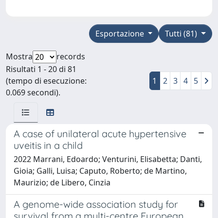
Esportazione
Tutti (81)
Mostra
records
Risultati 1 - 20 di 81
(tempo di esecuzione:
1
2
3
4
5
0.069 secondi).
A case of unilateral acute hypertensive
uveitis in a child
2022 Marrani, Edoardo; Venturini, Elisabetta; Danti,
Gioia; Galli, Luisa; Caputo, Roberto; de Martino,
Maurizio; de Libero, Cinzia
A genome-wide association study for
survival from a multi-centre European