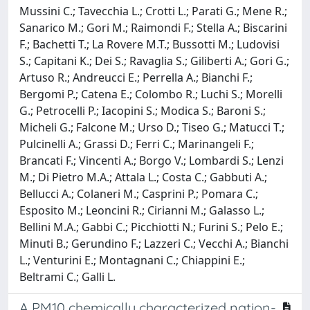
Mussini C.; Tavecchia L.; Crotti L.; Parati G.; Mene R.;
Sanarico M.; Gori M.; Raimondi F.; Stella A.; Biscarini
F.; Bachetti T.; La Rovere M.T.; Bussotti M.; Ludovisi
S.; Capitani K.; Dei S.; Ravaglia S.; Giliberti A.; Gori G.;
Artuso R.; Andreucci E.; Perrella A.; Bianchi F.;
Bergomi P.; Catena E.; Colombo R.; Luchi S.; Morelli
G.; Petrocelli P.; Iacopini S.; Modica S.; Baroni S.;
Micheli G.; Falcone M.; Urso D.; Tiseo G.; Matucci T.;
Pulcinelli A.; Grassi D.; Ferri C.; Marinangeli F.;
Brancati F.; Vincenti A.; Borgo V.; Lombardi S.; Lenzi
M.; Di Pietro M.A.; Attala L.; Costa C.; Gabbuti A.;
Bellucci A.; Colaneri M.; Casprini P.; Pomara C.;
Esposito M.; Leoncini R.; Cirianni M.; Galasso L.;
Bellini M.A.; Gabbi C.; Picchiotti N.; Furini S.; Pelo E.;
Minuti B.; Gerundino F.; Lazzeri C.; Vecchi A.; Bianchi
L.; Venturini E.; Montagnani C.; Chiappini E.;
Beltrami C.; Galli L.
A PM10 chemically characterized nation-