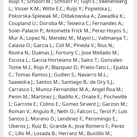
Ruijs Y.; Schoorl M.; Schnorr P.; Tuijn E.; Veenenberg
L.; Visser K.M.; Witte E.C.; Ruijs Y.; Popielska J.;
Pokorska-Spiewak M.; Oldakowska A.; Zawadka K.;
Coupland U.; Doroba M.; Teixeira C.; Fernandes A.;
Soler-Palacin P.; Antoinette Frick M.; Perez-Hoyos S.;
Mur A.; Lopez N.; Mendez M.; Mayol L.; Vallmanya T.;
Calavia O.; Garcia L.; Coll M.; Pineda V.; Rius N.;
Rovira N.; Duenas J.; Fortuny C.; Jose Mellado M.;
Escosa L.; Garcia Hortelano M.; Sainz T.; Gonzalez-
Tome M.I.; Rojo P.; Blazquez D.; Prieto-Tato L.; Epalza
C.; Tomas Ramos J.; Guillen S.; Navarro M.L.;
Saavedra J.; Santos M.; Santiago B.; de Ory S.J.;
Carrasco I.; Munoz-Fernandez M.A.; Angel Roa M.;
Penin M.; Martinez J.; Badillo K.; Onate E.; Pocheville
I.; Garrote E.; Colino E.; Gomez Sirvent J.; Garzon M.;
Roman V.; Angulo R.; Neth O.; Falcon L.; Terol P.; Luis
Santos J.; Moreno D.; Lendinez F.; Peromingo E.;
Uberos J.; Ruiz B.; Grande A.; Jose Romero F.; Perez
C.; Lillo M.; Losada B.; Herranz M.; Bustillo M.;