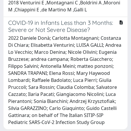
2018 Venturini E ,Montagnani C ,Boldrini A ,Moroni
M ,Chiappini E ,de Martino M ,Galli L
COVID-19 in Infants Less than 3 Months:
Severe or Not Severe Disease?
2022 Daniele Donà; Carlotta Montagnani; Costanza
Di Chiara; Elisabetta Venturini; LUISA GALLI; Andrea
Lo Vecchio; Marco Denina; Nicole Olivini; Eugenia
Bruzzese; andrea campana; Roberta Giacchero;
Filippo Salvini; Antonella Meini; matteo ponzoni;
SANDRA TRAPANI; Elena Rossi; Mary Haywood
Lombardi; Raffaele Badolato; Luca Pierri; Giulia
Pruccoli; Sara Rossin; Claudia Colomba; Salvatore
Cazzato; Ilaria Pacati; Giangiacomo Nicolini; Luca
Pierantoni; Sonia Bianchini; Andrzej Krzysztofiak;
Silvia GARAZZINO; Carlo Giaquinto; Guido Castelli
Gattinara; on behalf of The Italian SITIP-SIP
Pediatric SARS-CoV-2 Infection Study Group