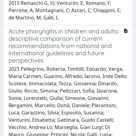
2015 Remaschi G, 5); Venturini, E; Romano, F;
Perrone, A; Montagnani, C; Azzari, C; Chiappini, E;
de Martino, M; Galli, L.
Acute pharyngitis in children and adults:
descriptive comparison of current
recommendations from national and
international guidelines and future
perspectives
2023 Pellegrino, Roberta; Timitilli, Edoardo; Verga,
Maria Carmen; Guarino, Alfredo; Iacono, Iride Dello;
Scotese, Immacolata; Tezza, Giovanna; Dinardo,
Giulio; Riccio, Simona; Pellizzari, Sofia; Iavarone,
Sonia; Lorenzetti, Giulia; Simeone, Giovanni;
Bergamini, Marcello; Donà, Daniele; Pierantoni,
Luca; Garazzino, Silvia; Esposito, Susanna;
Venturini, Elisabetta; Gattinara, Guido Castelli;
Vecchio, Andrea Lo; Marseglia, Gian Luigi; Di
Mauro, Giuseppe; Principi, Nicola; Galli, Luisa;