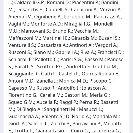
L.; Caldarelli G.P.; Romani D.; Piacentini P.; Bandini
M.; Desanctis E.; Cappelli S.; Canaccini A.; Verzuri A.;
Anemoli V.; Ognibene A.; Lorubbio M.; Pancrazzi A.;
Vaghi M.; Monforte A.D.; Miraglia F.G.; Mondelli
M.U.; Mantovani S.; Bruno R.; Vecchia M.;
Maffezzoni M.; Martinelli E.; Girardis M.; Busani S.;
Venturelli S.; Cossarizza A.; Antinori A.; Vergori A.;
Rusconi S.; Siano M.; Gabrieli A.; Riva A.; Francisci D.;
Schiaroli E.; Pallotto C.; Parisi S.G.; Basso M.; Panese
S.; Baratti S.; Scotton P.G.; Andretta F.; Giobbia M.;
Scaggiante R.; Gatti F.; Castelli F.; Quiros-Roldan E.;
Antoni M.D.; Zanella I.; Monica M.D.; Piscopo C.;
Capasso M.; Russo R.; Andolfo I.; Iolascon A.;
Fiorentino G.; Carella M.; Castori M.; Merla G.;
Squeo G.M.; Aucella F.; Raggi P.; Perna R.; Bassetti
M.; Di Biagio A.; Sanguinetti M.; Masucci L.;
Guarnaccia A.; Valente S.; Di Florio A.; Mandala M.;
Giorli A.; Salerni L.; Zucchi P.; Parravicini P.; Menatti
E.; Trotta T.; Giannattasio F.; Coiro G.; Lacerenza G.;