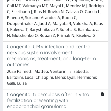
Coll MT, Valmanya MT, Mayol L, Mendez MJ, Rodrigo
C, Escribano J, Rius N, Rovira N, Calavia O, Garcia L,
Pineda V, Soriano-Arandes A, Rudin C,
Duppenthaler A, Judd A, Malyuta R, Volokha A, Raus
I, Kaleeva T, Baryshnikova Y, Soloha S, Bashkatova
N, Glutshenko O, Ruban Z, Primak N, Kiseleva G
Congenital CMV infection and central
nervous system involvement:
mechanisms, treatment, and long-term
outcomes
2025 Palmetti, Matteo; Venturini, Elisabetta;
Bartolini, Luca; Chiappini, Elena; Lyall, Hermione;
Galli, Luisa
Congenital tuberculosis after in vitro
fertilization presenting with
endobronchial granuloma