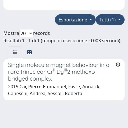
Esportazione
Tutti (1)
Mostra
records
Risultati 1 - 1 di 1 (tempo di esecuzione: 0.003 secondi).
Single molecule magnet behaviour in a
III
III
rare trinuclear Cr
Dy
2
methoxo-
bridged complex
2015 Car, Pierre-Emmanuel; Favre, Annaïck;
Caneschi, Andrea; Sessoli, Roberta