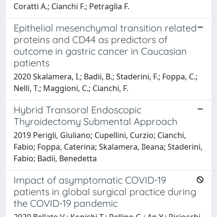
Coratti A.; Cianchi F.; Petraglia F.
Epithelial mesenchymal transition related
proteins and CD44 as predictors of
outcome in gastric cancer in Caucasian
patients
2020 Skalamera, I.; Badii, B.; Staderini, F.; Foppa, C.;
Nelli, T.; Maggioni, C.; Cianchi, F.
Hybrid Transoral Endoscopic
Thyroidectomy Submental Approach
2019 Perigli, Giuliano; Cupellini, Curzio; Cianchi,
Fabio; Foppa, Caterina; Skalamera, Ileana; Staderini,
Fabio; Badii, Benedetta
Impact of asymptomatic COVID-19
patients in global surgical practice during
the COVID-19 pandemic
2020 Bellato V.; Konishi T.; Pellino G.; An Y.; Piciocchi