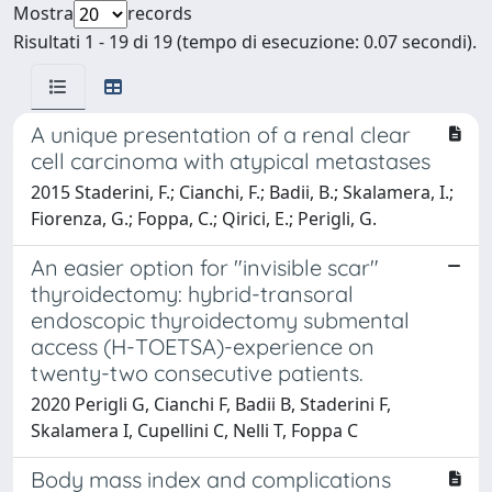
Mostra
records
Risultati 1 - 19 di 19 (tempo di esecuzione: 0.07 secondi).
A unique presentation of a renal clear
cell carcinoma with atypical metastases
2015 Staderini, F.; Cianchi, F.; Badii, B.; Skalamera, I.;
Fiorenza, G.; Foppa, C.; Qirici, E.; Perigli, G.
An easier option for "invisible scar"
thyroidectomy: hybrid-transoral
endoscopic thyroidectomy submental
access (H-TOETSA)-experience on
twenty-two consecutive patients.
2020 Perigli G, Cianchi F, Badii B, Staderini F,
Skalamera I, Cupellini C, Nelli T, Foppa C
Body mass index and complications