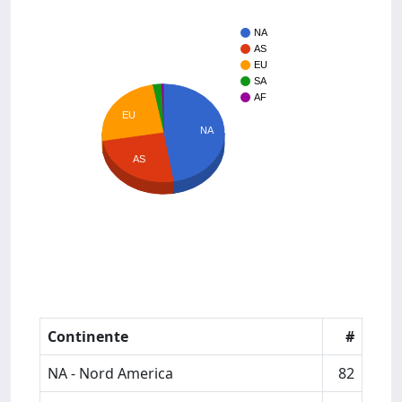
NA
AS
EU
SA
AF
EU
NA
AS
Continente
#
NA - Nord America
82