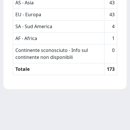
AS - Asia
43
EU - Europa
43
SA - Sud America
4
AF - Africa
1
Continente sconosciuto - Info sul
0
continente non disponibili
Totale
173
Powered by
IRIS
-
about IRIS
-
Utilizzo dei cookie
-
Privacy
Copyright © 2026