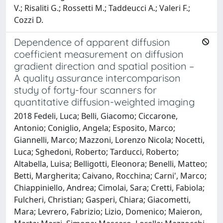
V.; Risaliti G.; Rossetti M.; Taddeucci A.; Valeri F.;
Cozzi D.
Dependence of apparent diffusion
coefficient measurement on diffusion
gradient direction and spatial position –
A quality assurance intercomparison
study of forty-four scanners for
quantitative diffusion-weighted imaging
2018 Fedeli, Luca; Belli, Giacomo; Ciccarone,
Antonio; Coniglio, Angela; Esposito, Marco;
Giannelli, Marco; Mazzoni, Lorenzo Nicola; Nocetti,
Luca; Sghedoni, Roberto; Tarducci, Roberto;
Altabella, Luisa; Belligotti, Eleonora; Benelli, Matteo;
Betti, Margherita; Caivano, Rocchina; Carni', Marco;
Chiappiniello, Andrea; Cimolai, Sara; Cretti, Fabiola;
Fulcheri, Christian; Gasperi, Chiara; Giacometti,
Mara; Levrero, Fabrizio; Lizio, Domenico; Maieron,