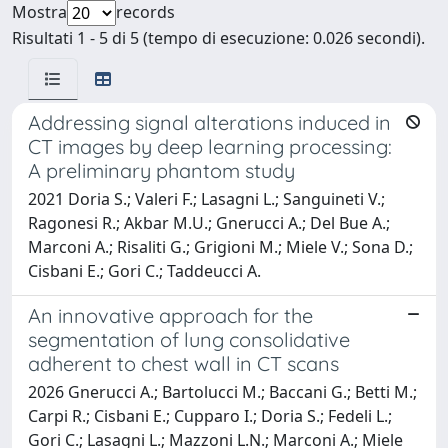
Mostra
records
Risultati 1 - 5 di 5 (tempo di esecuzione: 0.026 secondi).
Addressing signal alterations induced in
CT images by deep learning processing:
A preliminary phantom study
2021 Doria S.; Valeri F.; Lasagni L.; Sanguineti V.;
Ragonesi R.; Akbar M.U.; Gnerucci A.; Del Bue A.;
Marconi A.; Risaliti G.; Grigioni M.; Miele V.; Sona D.;
Cisbani E.; Gori C.; Taddeucci A.
An innovative approach for the
segmentation of lung consolidative
adherent to chest wall in CT scans
2026 Gnerucci A.; Bartolucci M.; Baccani G.; Betti M.;
Carpi R.; Cisbani E.; Cupparo I.; Doria S.; Fedeli L.;
Gori C.; Lasagni L.; Mazzoni L.N.; Marconi A.; Miele