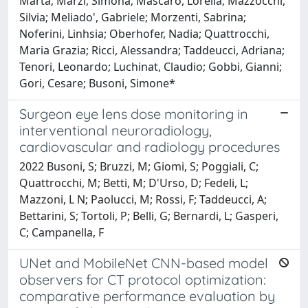
Marta; Marzi, Simona; Mascaro, Lorella; Mazzocchi,
Silvia; Meliado', Gabriele; Morzenti, Sabrina;
Noferini, Linhsia; Oberhofer, Nadia; Quattrocchi,
Maria Grazia; Ricci, Alessandra; Taddeucci, Adriana;
Tenori, Leonardo; Luchinat, Claudio; Gobbi, Gianni;
Gori, Cesare; Busoni, Simone*
Surgeon eye lens dose monitoring in
interventional neuroradiology,
cardiovascular and radiology procedures
2022 Busoni, S; Bruzzi, M; Giomi, S; Poggiali, C;
Quattrocchi, M; Betti, M; D'Urso, D; Fedeli, L;
Mazzoni, L N; Paolucci, M; Rossi, F; Taddeucci, A;
Bettarini, S; Tortoli, P; Belli, G; Bernardi, L; Gasperi,
C; Campanella, F
UNet and MobileNet CNN-based model
observers for CT protocol optimization:
comparative performance evaluation by