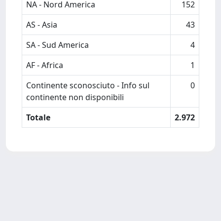
NA - Nord America
152
AS - Asia
43
SA - Sud America
4
AF - Africa
1
Continente sconosciuto - Info sul
0
continente non disponibili
Totale
2.972
Powered by
IRIS
-
about IRIS
-
Utilizzo dei cookie
-
Privacy
Copyright © 2026