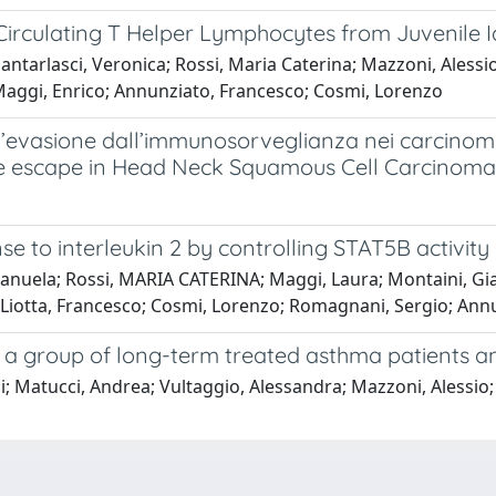
rculating T Helper Lymphocytes from Juvenile Idi
arlasci, Veronica; Rossi, Maria Caterina; Mazzoni, Alessio; M
o; Maggi, Enrico; Annunziato, Francesco; Cosmi, Lorenzo
ll’evasione dall’immunosorveglianza nei carcinomi
e escape in Head Neck Squamous Cell Carcinoma
se to interleukin 2 by controlling STAT5B activity
anuela; Rossi, MARIA CATERINA; Maggi, Laura; Montaini, Gian
; Liotta, Francesco; Cosmi, Lorenzo; Romagnani, Sergio; Ann
 group of long-term treated asthma patients an
; Matucci, Andrea; Vultaggio, Alessandra; Mazzoni, Alessio; 