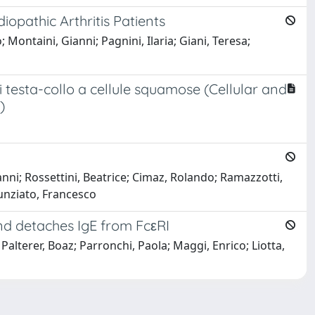
opathic Arthritis Patients
ontaini, Gianni; Pagnini, Ilaria; Giani, Teresa;
 testa-collo a cellule squamose (Cellular and
)
ni; Rossettini, Beatrice; Cimaz, Rolando; Ramazzotti,
unziato, Francesco
d detaches IgE from FcεRI
Palterer, Boaz; Parronchi, Paola; Maggi, Enrico; Liotta,