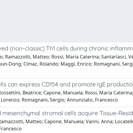
d (non-classic) Th1 cells during chronic inflamm
o; Ramazzotti, Matteo; Rossi, Maria Caterina; Santarlasci, V
Hyun-Dong; Cimaz, Rolando; Maggi, Enrico; Romagnani, Sergi
ells can express CD154 and promote IgE producti
ssettini, Beatrice; Capone, Manuela; Rossi, Maria Caterina; S
i, Lorenzo; Romagnani, Sergio; Annunziato, Francesco
 mesenchymal stromal cells acquire Tissue-Resid
Ramazzotti, Matteo; Capone, Manuela; Vanni, Anna; Locatello,
 Francesco