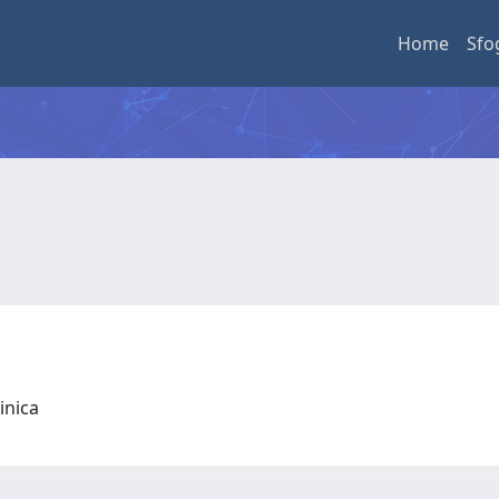
Home
Sfo
linica