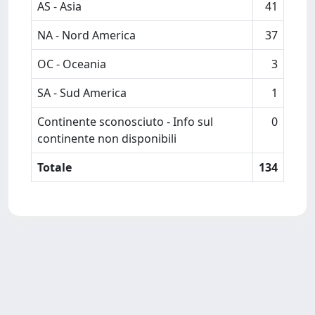
AS - Asia
41
NA - Nord America
37
OC - Oceania
3
SA - Sud America
1
Continente sconosciuto - Info sul
0
continente non disponibili
Totale
134
Powered by
IRIS
-
about IRIS
-
Utilizzo dei cookie
-
Privacy
Copyright © 2026