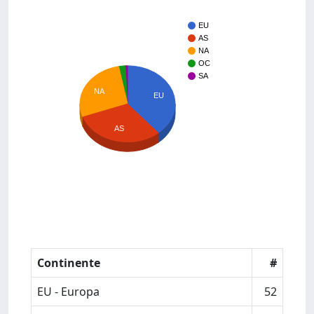
EU
AS
NA
OC
SA
NA
EU
AS
Continente
#
EU - Europa
52