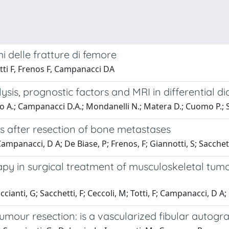
i delle fratture di femore
tti F, Frenos F, Campanacci DA
sis, prognostic factors and MRI in differential di
enzo A.; Campanacci D.A.; Mondanelli N.; Matera D.; Cuomo P.; S
 after resection of bone metastases
ampanacci, D A; De Biase, P; Frenos, F; Giannotti, S; Sacchetti
py in surgical treatment of musculoskeletal tumou
ccianti, G; Sacchetti, F; Ceccoli, M; Totti, F; Campanacci, D A
umour resection: is a vascularized fibular autograf