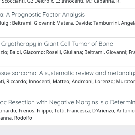
; Scoccianti, G.; Delcroix, L.; Innocenti, M.; Capanna, R.
: A Prognostic Factor Analysis
luigi; Beltrami, Giovanni; Matera, Davide; Tamburrini, Angel
Cryotherapy in Giant Cell Tumor of Bone
izio; Baldi, Giacomo; Roselli, Giuliana; Beltrami, Giovanni;
issue sarcoma: A systematic review and metanalysi
i, Riccardo; Innocenti, Matteo; Andreani, Lorenzo; Muratori,
loc Resection with Negative Margins is a Determ
onardo; Frenos, Filippo; Totti, Francesca; D'Arienzo, Antoni
panna, Rodolfo