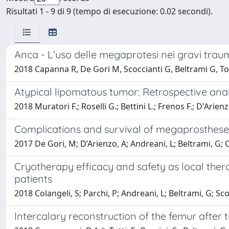
Risultati 1 - 9 di 9 (tempo di esecuzione: 0.02 secondi).
Anca - L’uso delle megaprotesi nei gravi traum
2018 Capanna R, De Gori M, Scoccianti G, Beltrami G, To
Atypical lipomatous tumor: Retrospective analy
2018 Muratori F.; Roselli G.; Bettini L.; Frenos F.; D'Ari
Complications and survival of megaprostheses
2017 De Gori, M; D’Arienzo, A; Andreani, L; Beltrami, G; C
Cryotherapy efficacy and safety as local thera
patients
2018 Colangeli, S; Parchi, P; Andreani, L; Beltrami, G; Sco
Intercalary reconstruction of the femur after t