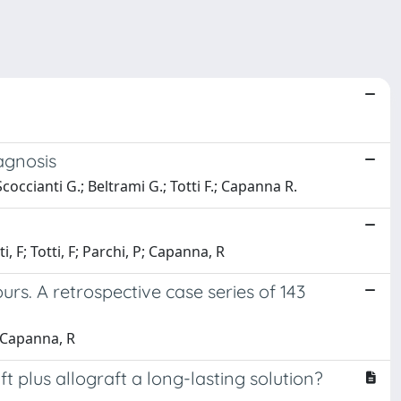
agnosis
coccianti G.; Beltrami G.; Totti F.; Capanna R.
, F; Totti, F; Parchi, P; Capanna, R
rs. A retrospective case series of 143
; Capanna, R
t plus allograft a long-lasting solution?