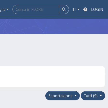
glia
IT
LOGIN
Esportazione
Tutti (9)