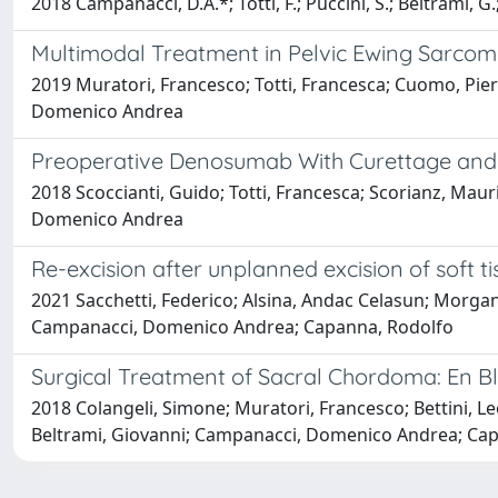
2018 Campanacci, D.A.*; Totti, F.; Puccini, S.; Beltrami, G.
Multimodal Treatment in Pelvic Ewing Sarcoma
2019 Muratori, Francesco; Totti, Francesca; Cuomo, Pier
Domenico Andrea
Preoperative Denosumab With Curettage and 
2018 Scoccianti, Guido; Totti, Francesca; Scorianz, Maur
Domenico Andrea
Re-excision after unplanned excision of soft t
2021 Sacchetti, Federico; Alsina, Andac Celasun; Morgant
Campanacci, Domenico Andrea; Capanna, Rodolfo
Surgical Treatment of Sacral Chordoma: En B
2018 Colangeli, Simone; Muratori, Francesco; Bettini, Le
Beltrami, Giovanni; Campanacci, Domenico Andrea; Ca