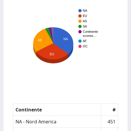
NA
EU
AS
SA
Continente
sconos…
NA
AS
AF
OC
EU
Continente
#
NA - Nord America
451