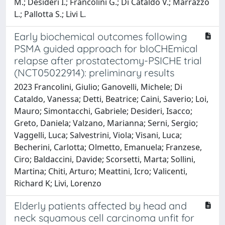
M.; Desideri I.; Francolini G.; Di Cataldo V.; Marrazzo
L.; Pallotta S.; Livi L.
Early biochemical outcomes following
PSMA guided approach for bIoCHEmical
relapse after prostatectomy-PSICHE trial
(NCT05022914): preliminary results
2023 Francolini, Giulio; Ganovelli, Michele; Di
Cataldo, Vanessa; Detti, Beatrice; Caini, Saverio; Loi,
Mauro; Simontacchi, Gabriele; Desideri, Isacco;
Greto, Daniela; Valzano, Marianna; Serni, Sergio;
Vaggelli, Luca; Salvestrini, Viola; Visani, Luca;
Becherini, Carlotta; Olmetto, Emanuela; Franzese,
Ciro; Baldaccini, Davide; Scorsetti, Marta; Sollini,
Martina; Chiti, Arturo; Meattini, Icro; Valicenti,
Richard K; Livi, Lorenzo
Elderly patients affected by head and
neck squamous cell carcinoma unfit for