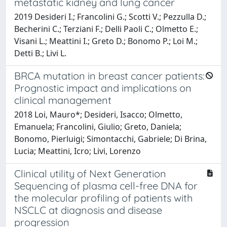
metastatic kidney and lung cancer
2019 Desideri I.; Francolini G.; Scotti V.; Pezzulla D.;
Becherini C.; Terziani F.; Delli Paoli C.; Olmetto E.;
Visani L.; Meattini I.; Greto D.; Bonomo P.; Loi M.;
Detti B.; Livi L.
BRCA mutation in breast cancer patients:
Prognostic impact and implications on
clinical management
2018 Loi, Mauro*; Desideri, Isacco; Olmetto,
Emanuela; Francolini, Giulio; Greto, Daniela;
Bonomo, Pierluigi; Simontacchi, Gabriele; Di Brina,
Lucia; Meattini, Icro; Livi, Lorenzo
Clinical utility of Next Generation
Sequencing of plasma cell-free DNA for
the molecular profiling of patients with
NSCLC at diagnosis and disease
progression