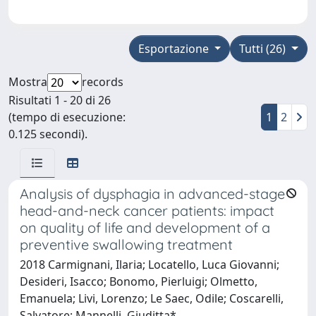
Esportazione
Tutti (26)
Mostra
records
Risultati 1 - 20 di 26
(tempo di esecuzione:
1
2
0.125 secondi).
Analysis of dysphagia in advanced-stage
head-and-neck cancer patients: impact
on quality of life and development of a
preventive swallowing treatment
2018 Carmignani, Ilaria; Locatello, Luca Giovanni;
Desideri, Isacco; Bonomo, Pierluigi; Olmetto,
Emanuela; Livi, Lorenzo; Le Saec, Odile; Coscarelli,
Salvatore; Mannelli, Giuditta*