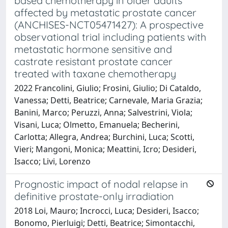
based chemotherapy in older adults
affected by metastatic prostate cancer
(ANCHISES-NCT05471427): A prospective
observational trial including patients with
metastatic hormone sensitive and
castrate resistant prostate cancer
treated with taxane chemotherapy
2022 Francolini, Giulio; Frosini, Giulio; Di Cataldo,
Vanessa; Detti, Beatrice; Carnevale, Maria Grazia;
Banini, Marco; Peruzzi, Anna; Salvestrini, Viola;
Visani, Luca; Olmetto, Emanuela; Becherini,
Carlotta; Allegra, Andrea; Burchini, Luca; Scotti,
Vieri; Mangoni, Monica; Meattini, Icro; Desideri,
Isacco; Livi, Lorenzo
Prognostic impact of nodal relapse in
definitive prostate-only irradiation
2018 Loi, Mauro; Incrocci, Luca; Desideri, Isacco;
Bonomo, Pierluigi; Detti, Beatrice; Simontacchi,