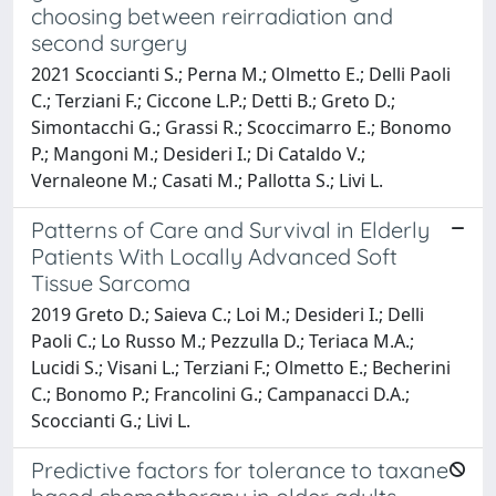
choosing between reirradiation and
second surgery
2021 Scoccianti S.; Perna M.; Olmetto E.; Delli Paoli
C.; Terziani F.; Ciccone L.P.; Detti B.; Greto D.;
Simontacchi G.; Grassi R.; Scoccimarro E.; Bonomo
P.; Mangoni M.; Desideri I.; Di Cataldo V.;
Vernaleone M.; Casati M.; Pallotta S.; Livi L.
Patterns of Care and Survival in Elderly
Patients With Locally Advanced Soft
Tissue Sarcoma
2019 Greto D.; Saieva C.; Loi M.; Desideri I.; Delli
Paoli C.; Lo Russo M.; Pezzulla D.; Teriaca M.A.;
Lucidi S.; Visani L.; Terziani F.; Olmetto E.; Becherini
C.; Bonomo P.; Francolini G.; Campanacci D.A.;
Scoccianti G.; Livi L.
Predictive factors for tolerance to taxane