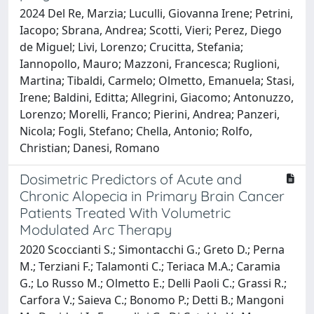
2024 Del Re, Marzia; Luculli, Giovanna Irene; Petrini,
Iacopo; Sbrana, Andrea; Scotti, Vieri; Perez, Diego
de Miguel; Livi, Lorenzo; Crucitta, Stefania;
Iannopollo, Mauro; Mazzoni, Francesca; Ruglioni,
Martina; Tibaldi, Carmelo; Olmetto, Emanuela; Stasi,
Irene; Baldini, Editta; Allegrini, Giacomo; Antonuzzo,
Lorenzo; Morelli, Franco; Pierini, Andrea; Panzeri,
Nicola; Fogli, Stefano; Chella, Antonio; Rolfo,
Christian; Danesi, Romano
Dosimetric Predictors of Acute and
Chronic Alopecia in Primary Brain Cancer
Patients Treated With Volumetric
Modulated Arc Therapy
2020 Scoccianti S.; Simontacchi G.; Greto D.; Perna
M.; Terziani F.; Talamonti C.; Teriaca M.A.; Caramia
G.; Lo Russo M.; Olmetto E.; Delli Paoli C.; Grassi R.;
Carfora V.; Saieva C.; Bonomo P.; Detti B.; Mangoni