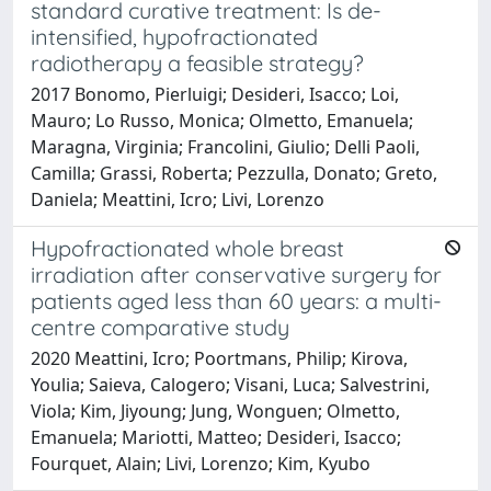
standard curative treatment: Is de-
intensified, hypofractionated
radiotherapy a feasible strategy?
2017 Bonomo, Pierluigi; Desideri, Isacco; Loi,
Mauro; Lo Russo, Monica; Olmetto, Emanuela;
Maragna, Virginia; Francolini, Giulio; Delli Paoli,
Camilla; Grassi, Roberta; Pezzulla, Donato; Greto,
Daniela; Meattini, Icro; Livi, Lorenzo
Hypofractionated whole breast
irradiation after conservative surgery for
patients aged less than 60 years: a multi-
centre comparative study
2020 Meattini, Icro; Poortmans, Philip; Kirova,
Youlia; Saieva, Calogero; Visani, Luca; Salvestrini,
Viola; Kim, Jiyoung; Jung, Wonguen; Olmetto,
Emanuela; Mariotti, Matteo; Desideri, Isacco;
Fourquet, Alain; Livi, Lorenzo; Kim, Kyubo