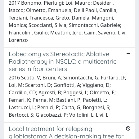
2017 Bonomo, Pierluigi; Loi, Mauro; Desideri,
Isacco; Olmetto, Emanuela; Delli Paoli, Camilla;
Terziani, Francesca; Greto, Daniela; Mangoni,
Monica; Scoccianti, Silvia; Simontacchi, Gabriele;
Francolini, Giulio; Meattini, Icro; Caini, Saverio; Livi,
Lorenzo
Lobectomy vs Stereotactic Ablative
Radiotherapy in NSCLC: a multicentric
series in four centers
2016 Scotti, V; Bruni, A; Simontacchi, G; Furfaro, IF;
Loi, M; Scartoni, D; Gonfiotti, A; Viggiano, D;
Cardillo, CD; Agresti, B; Poggesi, L; Olmetto, E;
Ferrari, K; Perna, M; Bastiani, P; Paoletti, L;
Lastrucci, L; Pernici, P; Carta, G; Borghesi, S;
Bertocci, S; Giacobazzi, P; Voltolini, L; Livi, L
Local treatment for relapsing
glioblastoma: A decision-making tree for