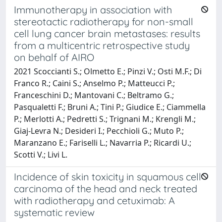
Immunotherapy in association with
stereotactic radiotherapy for non-small
cell lung cancer brain metastases: results
from a multicentric retrospective study
on behalf of AIRO
2021 Scoccianti S.; Olmetto E.; Pinzi V.; Osti M.F.; Di
Franco R.; Caini S.; Anselmo P.; Matteucci P.;
Franceschini D.; Mantovani C.; Beltramo G.;
Pasqualetti F.; Bruni A.; Tini P.; Giudice E.; Ciammella
P.; Merlotti A.; Pedretti S.; Trignani M.; Krengli M.;
Giaj-Levra N.; Desideri I.; Pecchioli G.; Muto P.;
Maranzano E.; Fariselli L.; Navarria P.; Ricardi U.;
Scotti V.; Livi L.
Incidence of skin toxicity in squamous cell
carcinoma of the head and neck treated
with radiotherapy and cetuximab: A
systematic review