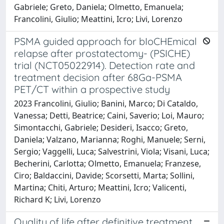
Gabriele; Greto, Daniela; Olmetto, Emanuela;
Francolini, Giulio; Meattini, Icro; Livi, Lorenzo
PSMA guided approach for bIoCHEmical
relapse after prostatectomy- (PSICHE)
trial (NCT05022914). Detection rate and
treatment decision after 68Ga-PSMA
PET/CT within a prospective study
2023 Francolini, Giulio; Banini, Marco; Di Cataldo,
Vanessa; Detti, Beatrice; Caini, Saverio; Loi, Mauro;
Simontacchi, Gabriele; Desideri, Isacco; Greto,
Daniela; Valzano, Marianna; Roghi, Manuele; Serni,
Sergio; Vaggelli, Luca; Salvestrini, Viola; Visani, Luca;
Becherini, Carlotta; Olmetto, Emanuela; Franzese,
Ciro; Baldaccini, Davide; Scorsetti, Marta; Sollini,
Martina; Chiti, Arturo; Meattini, Icro; Valicenti,
Richard K; Livi, Lorenzo
Quality of life after definitive treatment