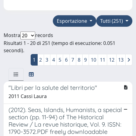
Esportazione
Tutti (251)
Mostra
records
Risultati 1 - 20 di 251 (tempo di esecuzione: 0.051
secondi).
1
2
3
4
5
6
7
8
9
10
11
12
13
"Libri per la salute del territorio"
2011 Cassi Laura
(2012). Seas, Islands, Humanists, a special
section (pp. 11-94) of The Historical
Review / La revue historique, Vol. 9. ISSN:
1790-3572.PDF freely downloadable