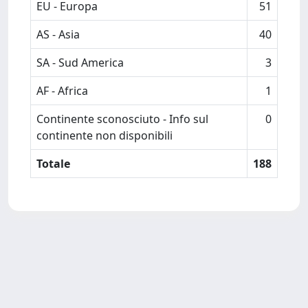
EU - Europa
51
AS - Asia
40
SA - Sud America
3
AF - Africa
1
Continente sconosciuto - Info sul
0
continente non disponibili
Totale
188
Powered by
IRIS
-
about IRIS
-
Utilizzo dei cookie
-
Privacy
Copyright © 2026