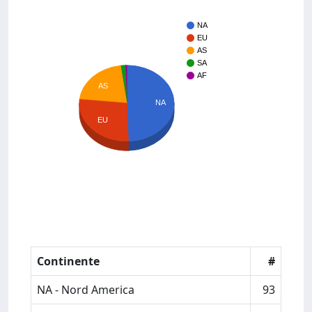
NA
EU
AS
SA
AF
AS
NA
EU
Continente
#
NA - Nord America
93