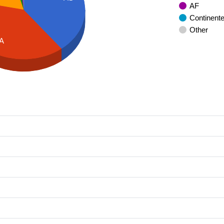
AF
Continent
Other
A