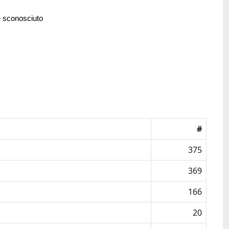
e sconosciuto
#
375
369
166
20