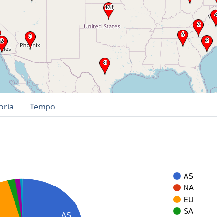
oria
Tempo
AS
NA
EU
SA
AS