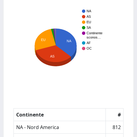
NA
AS
EU
SA
Continente
sconos…
EU
NA
AF
OC
AS
Continente
#
NA - Nord America
812