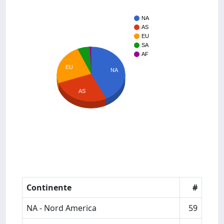
NA
AS
EU
SA
AF
EU
NA
AS
Continente
#
NA - Nord America
59