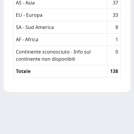
AS - Asia
37
EU - Europa
33
SA - Sud America
8
AF - Africa
1
Continente sconosciuto - Info sul
0
continente non disponibili
Totale
138
Powered by
IRIS
-
about IRIS
-
Utilizzo dei cookie
-
Privacy
Copyright © 2026